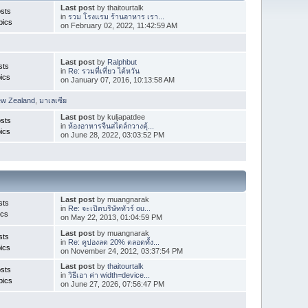
Last post
by thaitourtalk
sts
in
รวม โรงแรม ร้านอาหาร เรา...
pics
on February 02, 2022, 11:42:59 AM
Last post
by
Ralphbut
sts
in
Re: รวมที่เที่ยว ไต้หวัน
ics
on January 07, 2016, 10:13:58 AM
ew Zealand
,
มาเลเซีย
Last post
by kuljapatdee
sts
in
ห้องอาหารจีนสไตล์กวางตุ้...
ics
on June 28, 2022, 03:03:52 PM
Last post
by muangnarak
sts
in
Re: จะเปิดบริษัททัวร์ ou...
ics
on May 22, 2013, 01:04:59 PM
Last post
by muangnarak
sts
in
Re: คูปองลด 20% ตลอดทั้ง...
ics
on November 24, 2012, 03:37:54 PM
Last post
by
thaitourtalk
sts
in
วิธีเอา ค่า width=device...
pics
on June 27, 2026, 07:56:47 PM