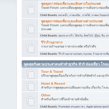
พูดคุยการท่องเที่ยวและเดินทางในประเทศ
Travel Forum: แลกเปลี่ยนพูดคุย การเดินทาง ท่องเที่
Child Boards
:
ตลาดน้ำ
,
ภาคเหนือ
,
ภาคใต้
,
ภาคตะวันออกเฉ
พูดคุยการท่องเที่ยวและเดินทางต่างประเทศ
Travel Forum: แลกเปลี่ยนพูดคุย การเดินทาง ท่องเที่
ประเทศ
Child Boards
:
ฮ่องกง-มาเก๊า
,
ไต้หวัน
,
สิงคโปร์
,
ญี่ปุ่น
,
จีน
,
ล
รีวิวร้านอาหาร
รวบรวมร้านอร่อย ราคาประหยัด หรือวิวดีๆ
Child Boards
:
รีวิวร้านอาหารอร่อยๆ กรุงเทพ
,
ร้านอาหารเชีย
พูดคุยกันตามประสาคนทำทำธุรกิจ ทัวร์ ท่องเที่ยว โรงแ
Tour & Travel
ปรึกษาพูดคุยเรื่องเกียวกับการทำบริษัททัวร์ และธุรกิจ
Hotel & Resort
สำหรับการพูดคุยแลกเปลี่ยนความเห็น เกี่ยวกับ โรงแรม
Other
สำหรับเรื่องราวที่ไม่เข้าข่ายหัวข้ออื่น
Child Boards
:
Promotion ส่วนลดราคา
,
Apple Iphone Ipod