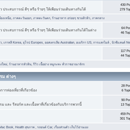
430 Po
ยว ประสบการณ์ ดีๆ หรือ ร้ายๆ ให้เพือนร่วมเดินทางกันได้
279 To
ียงเหนือ
,
ภาคตะวันออก
,
ภาคตะวันตก
,
ร้านอาหาร อร่อยๆ ชวนหิวหิว
,
ภาคกลาง
64 Po
ยว ประสบการณ์ ดีๆ หรือ ร้ายๆ ให้เพือนร่วมเดินทางกันได้ในต่าง
46 Top
าว
,
เกาหลี Korea
,
ยุโรป Europes
,
ออสเตรเลีย Australian
,
อเมริกา US
,
การแลกไมล์
,
นิวซีแลนต์ N
117 Po
44 Top
งใหม่
,
ร้านอาหารหัวหิน
,
รีวิว เนื้อย่าง หมูกะทะ ทั่วราชอาณาจักร
รม ต่างๆ
28 Po
การท่องเที่ยวที่เกียวข้อง
6 Top
90 Po
 และ รีสอร์ท และเนื้อหาที่เกี่ยวข้องกับบริการพวกนี้
13 Top
459 Po
301 To
 Mac Book
,
Health สุขภาพ
,
รถยนต์ Car
,
เรื่องส่วนตัว เก็บไว้อ่านเอง