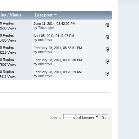
lies
/
Views
Last post
0 Replies
June 11, 2014, 03:42:02 PM
by
Timothyjex
2506 Views
0 Replies
April 05, 2011, 01:11:07 PM
by
ontcftqvx
1485 Views
0 Replies
February 28, 2011, 05:55:51 PM
by
ontcftqvx
6216 Views
0 Replies
February 28, 2011, 03:10:30 PM
by
ontcftqvx
7607 Views
0 Replies
February 28, 2011, 09:20:29 AM
by
ontcftqvx
7411 Views
Jump to: