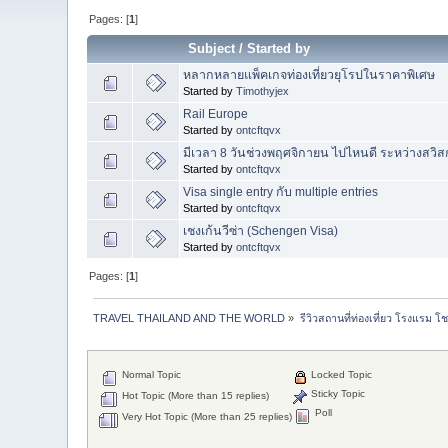
Pages: [
1
]
Subject
/
Started by
หลากหลายแพ็คเกจท่องเที่ยวยุโรปในราคาพิเศษ
Started by
Timothyjex
Rail Europe
Started by
ontcftqvx
มีเวลา 8 วันช่วงพฤศจิกายน ไปไหนดี ระหว่างสวิส
Started by
ontcftqvx
Visa single entry กับ multiple entries
Started by
ontcftqvx
เชงเก้นวีซ่า (Schengen Visa)
Started by
ontcftqvx
Pages: [
1
]
TRAVEL THAILAND AND THE WORLD
»
รีวิวสถานที่ท่องเที่ยว โรงแรม โ
Normal Topic
Locked Topic
Sticky Topic
Hot Topic (More than 15 replies)
Poll
Very Hot Topic (More than 25 replies)