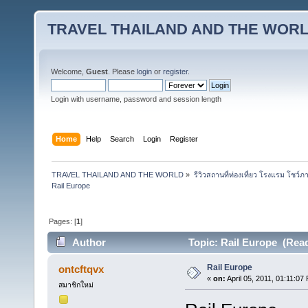
TRAVEL THAILAND AND THE WOR
Welcome,
Guest
. Please
login
or
register
.
Login with username, password and session length
Home
Help
Search
Login
Register
TRAVEL THAILAND AND THE WORLD
»
รีวิวสถานที่ท่องเที่ยว โรงแรม โชว์ภ
Rail Europe
Pages: [
1
]
Author
Topic: Rail Europe (Read
Rail Europe
ontcftqvx
«
on:
April 05, 2011, 01:11:07
สมาชิกใหม่