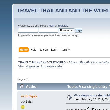
TRAVEL THAILAND AND THE WOR
Welcome,
Guest
. Please
login
or
register
.
Login with username, password and session length
Home
Help
Search
Login
Register
TRAVEL THAILAND AND THE WORLD
»
รีวิวสถานที่ท่องเที่ยว โรงแรม โชว์ภ
Visa   single entry  กับ multiple entries
Pages: [
1
]
Author
Topic: Visa single entry 
Visa single entry กับ multi
ontcftqvx
«
on:
February 28, 2011, 03:
สมาชิกใหม่