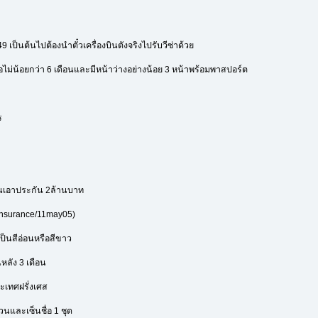
549 เป็นต้นไปต้องนำตั๋วเครื่องบินตังจริงไปรับวีซ่าด้วย
ลือไม่น้อยกว่า 6 เดือนและมีหน้าว่างอย่างน้อย 3 หน้าพร้อมพาสปอร์ต
ร
งินเอาประกัน 2ล้านบาท
 Insurance/11may05)
ังเป็นสีอ่อนหรือสีขาว
หลัง 3 เดือน
เทศฝรั่งเศส
วนและเซ็นชื่อ 1 ชุด