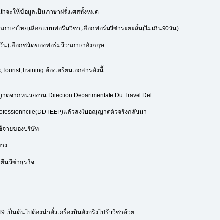
hจะให้ข้อมูลเป็นภาษาฝรั่งเศสทั้งหมด
อกภาษาไทย,เลือกแบบฟอรืมวีซ่า,เลือกฟอร์มวีซ่าระยะสั้น(ไม่เกิน90วัน)
0วัน)เลือกชนิดของฟอร์มวีว่าภาษาอังกฤษ
s,Tourist,Training ต้องเตรียมเอกสารดังนี้
ณุญาตจากหน่วยงาน Direction Departmentale Du Travel Del
Professionnelle(DDTEEP)แล้วส่งใบอณุญาตตัวจริงกลับมา
้จ่ายของบริษัท
ทาง
ื่นวีซ่าธุรกิจ
549 เป็นต้นไปต้องนำตั๋วเครื่องบินตังจริงไปรับวีซ่าด้วย