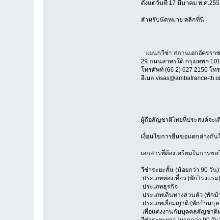
ตั้งแต่วันที่ 17 มีนาคม พ.ศ.2
สำหรับนัดหมาย คลิกที่นี่
แผนกวีซ่า สถานเอกอัครราช
29 ถนนสาทรใต้ กรุงเทพฯ 10
โทรศัพท์ (66 2) 627 2150 โท
อีเมล visas@ambafrance-th.o
ผู้ถือสัญชาติไทยที่ประสงค์จะเ
เงื่อนไขการยื่นขอแตกต่างกัน
เอกสารที่ต้องเตรียมในการขอว
วีซ่าระยะสั้น (น้อยกว่า 90 วัน)
ประเภทท่องเที่ยว (พักโรงแรม
ประเภทธุรกิจ
ประเภทเดินทางส่วนตัว (พักบ้าน
ประเภทเยี่ยมญาติ (พักบ้านบ
เพื่อแต่งงานกับบุคคลสัญชาติฝร