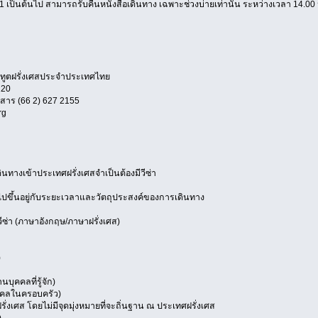
551 เป็นต้นไป สามารถรับคืินหนังสือเดินทาง เฉพาะช่วงบ่ายเท่านั้น ระหว่างเวลา 14.00
ทูตฝรั่งเศสประจำประเทศไทย
120
รสาร (66 2) 627 2155
rg
ดินทางเข้าประเทศฝรั่งเศสจำเป็นต้องมีวีซ่า
ไปขึ้นอยู่กับระยะเวลาและวัตถุประสงค์ของการเดินทาง
ีซ่า (ภาษาอังกฤษ/ภาษาฝรั่งเศส)
)
บุคคลที่รู้จัก)
ุคคลในครอบครัว)
ั่งเศส โดยไม่มีจุดมุ่งหมายที่จะถิ่นฐาน ณ ประเทศฝรั่งเศส