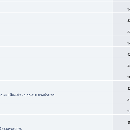
3
3
3
3
4
4
3
3
ม็ก => เมืองเก่า - ปากเซ แขวงจำปาส
3
3
3
าะห์ยอดทรุด90%