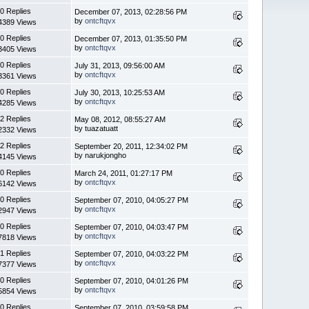
0 Replies
December 07, 2013, 02:28:56 PM
by
ontcftqvx
4389 Views
0 Replies
December 07, 2013, 01:35:50 PM
by
ontcftqvx
3405 Views
0 Replies
July 31, 2013, 09:56:00 AM
by
ontcftqvx
3361 Views
0 Replies
July 30, 2013, 10:25:53 AM
by
ontcftqvx
4285 Views
2 Replies
May 08, 2012, 08:55:27 AM
by tuazatuatt
2332 Views
2 Replies
September 20, 2011, 12:34:02 PM
by narukjongho
4145 Views
0 Replies
March 24, 2011, 01:27:17 PM
by
ontcftqvx
6142 Views
0 Replies
September 07, 2010, 04:05:27 PM
by
ontcftqvx
2947 Views
0 Replies
September 07, 2010, 04:03:47 PM
by
ontcftqvx
7818 Views
1 Replies
September 07, 2010, 04:03:22 PM
by
ontcftqvx
7377 Views
0 Replies
September 07, 2010, 04:01:26 PM
by
ontcftqvx
5854 Views
0 Replies
September 07, 2010, 03:59:58 PM