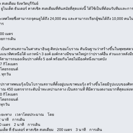
เตเดียม จังหวัดบุรีรัมย์
ูไนเต็ด ธันเดอร์ คาสเซิล สเตเดียมที่ทันสมัยที่สุดแห่งนี้ ได้ใช้เป็นที่ต้อนรับทีมและกา
ะเทศไทยซึ่งสามารถจุคนดูได้ถึง 24,000 คน และสามารถเรียกผู้ชมได้ถึง 10,000 คนในว
การ
 100 เมตร
ดยการเดิน
รัมย์ เป็นศาสนสถานในศาสนาฮินดู ศิลปะขอมโบราณ สันนิษฐานว่าสร้างขึ้นในพุทธศตวรรษ
ามแนวทิศเหนือใต้ แถวหน้า 3 องค์ องค์กลางมีขนาดใหญ่กว่าปรางค์อื่น ส่วนแถวหลังมี
สามารถมองเห็นปรางค์ทั้ง 5 องค์ พร้อมกันโดยไม่มีองค์หนึ่งมาบดบัง
 67 กิโลเมตร
 โดยรถยนต์
. ทุกวัน
มย์ ปราสาทพนมรุ้งเป็นโบราณสถานที่ตั้งอยู่บนเขาพนมรุ้ง สร้างขึ้นโดยมีรูปแบบของศ
มาณ 450 เมตรจากระดับน้ำทะเลปานกลาง เป็นสถานที่ ที่มีความงดงามมากที่สุดแห่งหนึ่ง
 70 กิโลเมตร
 โดยรถยนต์
 ทุกวัน
ต็ด ระยะทาง เวลาโดยประมาณ โดย
 2 นาที การเดิน
 150 เมตร 2 นาที การเดิน
ยูไนเต็ด ที่ ธันเดอร์ คาสเซิล สเตเดียม 200 เมตร 3 นาที การเดิน