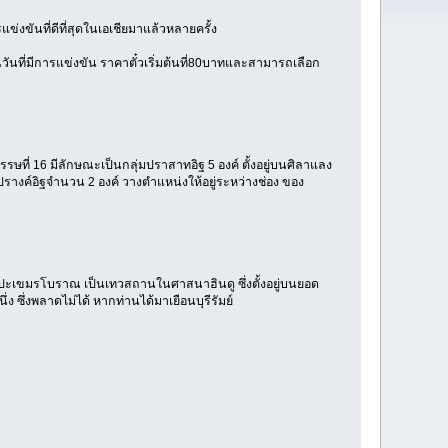
รแข่งขันที่ดีที่สุดในเอเชียมาแล้วหลายครั้ง
ันที่มีการแข่งขัน ราคาตั๋วเริ่มต้นที่80บาทและสามารถเลือก
ที่ 16 มีลักษณะเป็นกลุ่มปราสาทอิฐ 5 องค์ ตั้งอยู่บนศิลาแลง
ปรางค์อิฐจำนวน 2 องค์ วางตำแหน่งให้อยู่ระหว่างช่อง ของ
ิลปะเขมรโบราณ เป็นเทวสถานในศาสนาฮินดู ซึ่งตั้งอยู่บนยอด
 ซึ่งพลาดไม่ได้ หากท่านได้มาเยือนบุรีรัมย์