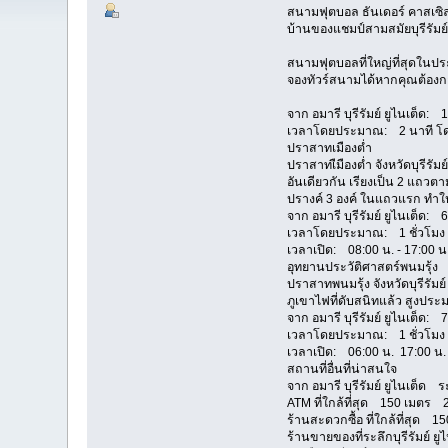
สนามฟุตบอล ธันเดอร์ คาสเซิล ส
บ้านของแชมป์สามสมัยบุรีรัมย์ ย
สนามฟุตบอลที่ใหญ่ที่สุดในปร
จองทัวร์สนามได้หากคุณต้อง
จาก อมารี บุรีรัมย์ ยูไนเต็ด:
เวลาโดยประมาณ: 2 นาที โ
ปราสาทเมืองต่ำ
ปราสาทเืมืองต่ำ จังหวัดบุรี
อันเดียวกัน เรียงเป็น 2 แถวต
ปรางค์ 3 องค์ ในแถวแรก ทำให้
จาก อมารี บุรีรัมย์ ยูไนเต็ด:
เวลาโดยประมาณ: 1 ชั่วโมง
เวลาเปิด: 08:00 น. - 17:00 น
อุทยานประวัติศาสตร์พนมรุ้ง
ปราสาทพนมรุ้ง จังหวัดบุรีรั
ภูเขาไฟที่ดับสนิทแล้ว สูงประ
จาก อมารี บุรีรัมย์ ยูไนเต็ด:
เวลาโดยประมาณ: 1 ชั่วโมง
เวลาเปิด: 06:00 น.  17:00 น.
สถานที่อื่นที่น่าสนใจ
จาก อมารี บุรีรัมย์ ยูไนเ
ATM ที่ใกล้ที่สุด 150 เมตร
ร้านสะดวกซื้อ ที่ใกล้ที่สุด
ร้านขายของที่ระลึกบุรีรัมย์ 