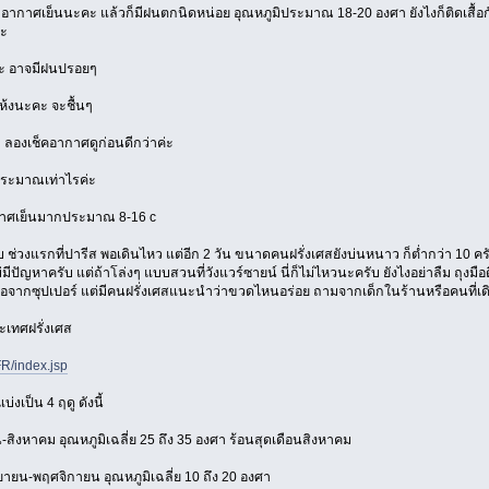
 อากาศเย็นนะคะ แล้วก็มีฝนตกนิดหน่อย อุณหภูมิประมาณ 18-20 องศา ยังไงก็ติดเสื้อ
คะ
่ะ อาจมีฝนปรอยๆ
ห้งนะคะ จะชื้นๆ
 ลองเช็คอากาศดูก่อนดีกว่าค่ะ
ระมาณเท่าไรค่ะ
กาศเย็นมากประมาณ 8-16 c
ับ ช่วงแรกที่ปารีส พอเดินไหว แต่อีก 2 วัน ขนาดคนฝรั่งเศสยังบ่นหนาว ก็ต่ำกว่า 10 คร
ม่มีปัญหาครับ แต่ถ้าโล่งๆ แบบสวนที่วังแวร์ซายน์ นี่ก็ไม่ไหวนะครับ ยังไงอย่าลืม ถุงม
ปซื้อจากซุปเปอร์ แต่มีคนฝรั่งเศสแนะนำว่าขวดไหนอร่อย ถามจากเด็กในร้านหรือคนที่เดิ
เทศฝรั่งเศส
R/index.jsp
งเป็น 4 ฤดู ดังนี้
-สิงหาคม อุณหภูมิเฉลี่ย 25 ถึง 35 องศา ร้อนสุดเดือนสิงหาคม
ยายน-พฤศจิกายน อุณหภูมิเฉลี่ย 10 ถึง 20 องศา