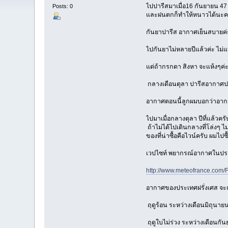
ไปปารีสมาเมื่อ16 กันยายน 47
Posts: 0
และฝนตกก็ทำให้หนาวได้นะ
กันยาปารีส อากาศเย็นสบายค
ไปกันยาไม่หลายปีแล้วค่ะ ไม่แ
แต่ถ้ากรกดา สิงหา จะแห้งๆค่ะ
กลางเดือนตุลา ปารีสอากาศป
อากาศตอนนี้ลูกผมบอกว่าอา
ไปมาเมื่อกลางตุลา ปีที่แล้วคร
ถ้าไม่ได้ไปเดินกลางที่โล่งๆ ไ
ของที่น่าซื้อคือไวน์ครับ ผมไ
เวปไซท์ พยากรณ์อากาศในประ
http://www.meteofrance.com/F
อากาศของประเทศฝรั่งเศส จะแบ่
ฤดูร้อน ระหว่างเดือนมิถุนายน
ฤดูใบไม่ร่วง ระหว่างเดือนกัน