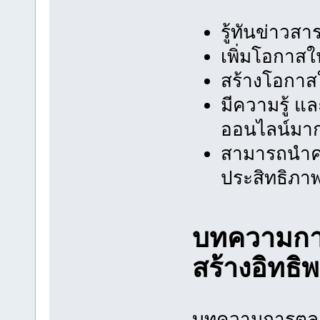
รู้ทันข่าวส
เพิ่มโอกาสใ
สร้างโอกาส
มีความรู้ แ
ออนไลน์มาก
สามารถนำควา
ประสิทธิภา
บทความกา
สร้างอิทธ
บทความการตลาดอ