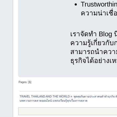
Trustworthin
ความน่าเชื่อ
เราจัดทำ Blog น
ความรู้เกี่ยวกั
สามารถนำความ
ธุรกิจได้อย่าง
Pages: [
1
]
TRAVEL THAILAND AND THE WORLD
»
พูดคุยกันตามประสาคนทำทำธุรกิจ ทัว
บทความการตลาดออนไลน์ แหล่งเรียนรู้ทุกเรื่องการตลาด