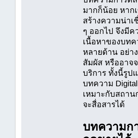
มากก็น้อย หากเข
สร้างความน่าเชื
ๆ ออกไป จึงมีค
เนื้อหาของบท
หลายด้าน อย่าง
สัมผัส หรืออาจจ
บริการ ทั้งนี้
บทความ Digital 
เหมาะกับสถานกา
จะสื่อสารได้
บทความกา