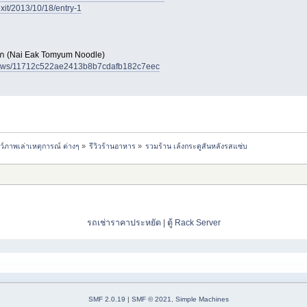
exit/2013/10/18/entry-1
เอก (Nai Eak Tomyum Noodle)
views/11712c522ae2413b8b7cdafb182c7eec
ชว์ภาพเล่าเหตุการณ์ ต่างๆ
»
รีวิวร้านอาหาร
»
รวมร้าน เล้งกระดูสันหลังรสแซ่บ
รถเช่าราคาประหยัด
|
ตู้ Rack Server
SMF 2.0.19
|
SMF © 2021
,
Simple Machines