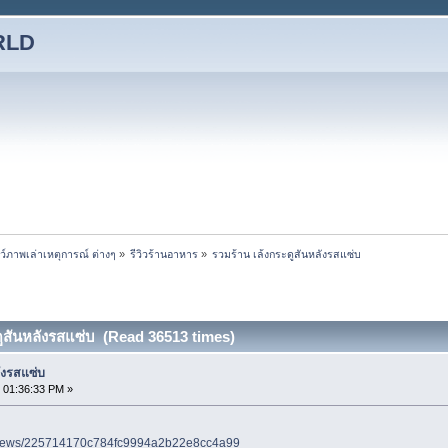
RLD
ชว์ภาพเล่าเหตุการณ์ ต่างๆ
»
รีวิวร้านอาหาร
»
รวมร้าน เล้งกระดูสันหลังรสแซ่บ
ดูสันหลังรสแซ่บ (Read 36513 times)
ังรสแซ่บ
 01:36:33 PM »
eviews/225714170c784fc9994a2b22e8cc4a99