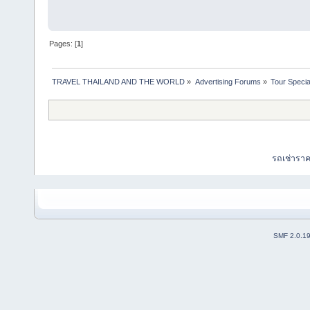
Pages: [
1
]
TRAVEL THAILAND AND THE WORLD
»
Advertising Forums
»
Tour Specia
รถเช่ารา
SMF 2.0.1