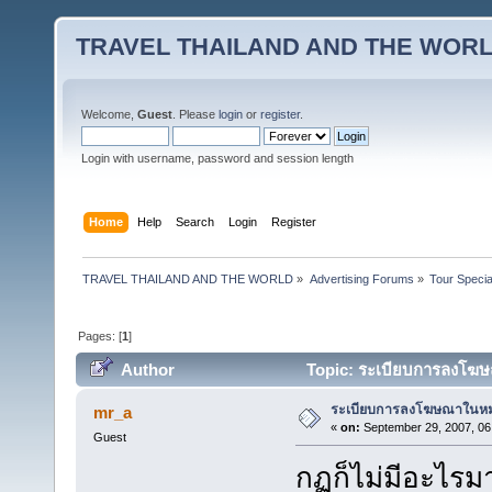
TRAVEL THAILAND AND THE WOR
Welcome,
Guest
. Please
login
or
register
.
Login with username, password and session length
Home
Help
Search
Login
Register
TRAVEL THAILAND AND THE WORLD
»
Advertising Forums
»
Tour Specia
Pages: [
1
]
Author
Topic: ระเบียบการลงโฆษ
ระเบียบการลงโฆษณาในหม
mr_a
«
on:
September 29, 2007, 06
Guest
กฏก็ไม่มีอะไรม