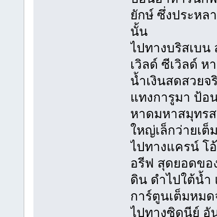
ยักษ์ ซึ่งประหล
นั้น
ไปทางบริสเบน สน
เวิลด์ ซีเวิลด์
น้ำเงินสดสวยจร
แทงการูมา ป้อ
หาดมหาสมุทรส
ใหญ่เล็กว่ายเ
ไปทางแครน์ โอ
อรีฟ สุดยอดขอ
ดิน ดำไปใต้น้ำ
การ์ตูนเต็มหมด
ไปทางซิดนีย์ อั