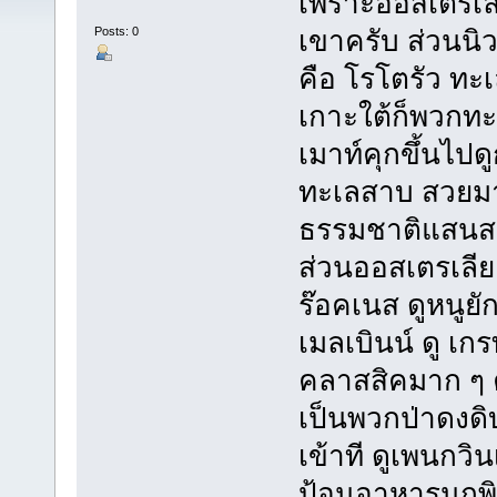
เพราะออสเตรเล
Posts: 0
เขาครับ ส่วนนิ
คือ โรโตรัว ทะ
เกาะใต้ก็พวกท
เมาท์คุกขึ้นไปดู
ทะเลสาบ สวยมาก
ธรรมชาติแสนส
ส่วนออสเตรเลีย
ร๊อคเนส ดูหนูย
เมลเบินน์ ดู เ
คลาสสิคมาก ๆ ค
เป็นพวกป่าดงดิ
เข้าที ดูเพนกวิ
ป้อนอาหารนกพิล