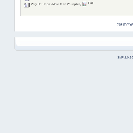
Poll
Very Hot Topic (More than 25 replies)
รถเช่ารา
SMF 2.0.1