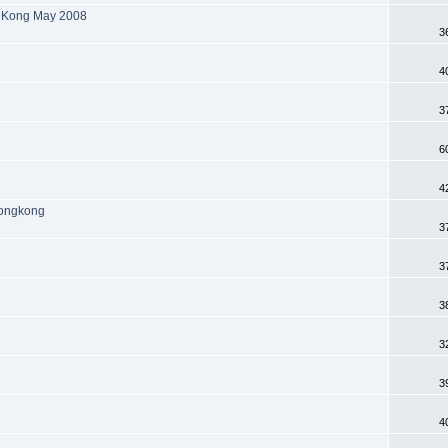
g Kong May 2008
3
4
3
6
4
Hongkong
3
3
3
3
3
4