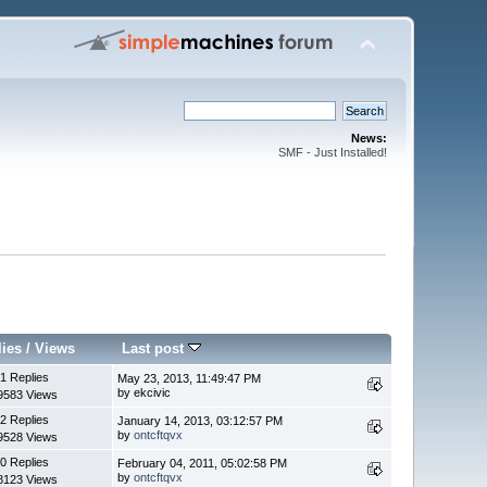
News:
SMF - Just Installed!
lies
/
Views
Last post
1 Replies
May 23, 2013, 11:49:47 PM
by ekcivic
9583 Views
2 Replies
January 14, 2013, 03:12:57 PM
by
ontcftqvx
9528 Views
0 Replies
February 04, 2011, 05:02:58 PM
by
ontcftqvx
8123 Views