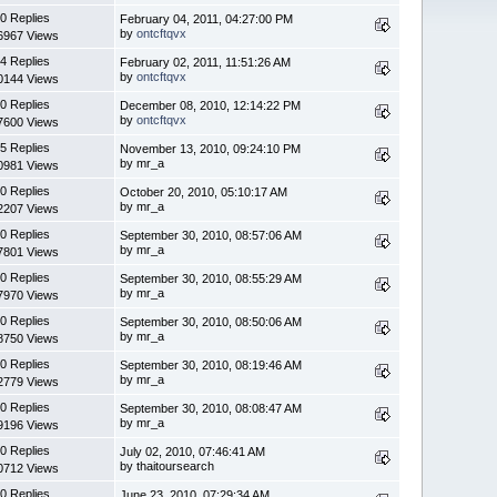
0 Replies
February 04, 2011, 04:27:00 PM
by
ontcftqvx
6967 Views
4 Replies
February 02, 2011, 11:51:26 AM
by
ontcftqvx
0144 Views
0 Replies
December 08, 2010, 12:14:22 PM
by
ontcftqvx
7600 Views
5 Replies
November 13, 2010, 09:24:10 PM
by mr_a
0981 Views
0 Replies
October 20, 2010, 05:10:17 AM
by mr_a
2207 Views
0 Replies
September 30, 2010, 08:57:06 AM
by mr_a
7801 Views
0 Replies
September 30, 2010, 08:55:29 AM
by mr_a
7970 Views
0 Replies
September 30, 2010, 08:50:06 AM
by mr_a
8750 Views
0 Replies
September 30, 2010, 08:19:46 AM
by mr_a
2779 Views
0 Replies
September 30, 2010, 08:08:47 AM
by mr_a
9196 Views
0 Replies
July 02, 2010, 07:46:41 AM
by thaitoursearch
0712 Views
0 Replies
June 23, 2010, 07:29:34 AM