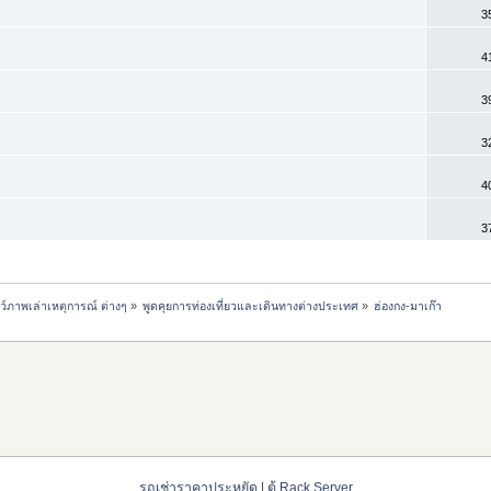
3
4
3
3
4
3
ชว์ภาพเล่าเหตุการณ์ ต่างๆ
»
พูดคุยการท่องเที่ยวและเดินทางต่างประเทศ
»
ฮ่องกง-มาเก๊า
รถเช่าราคาประหยัด
|
ตู้ Rack Server