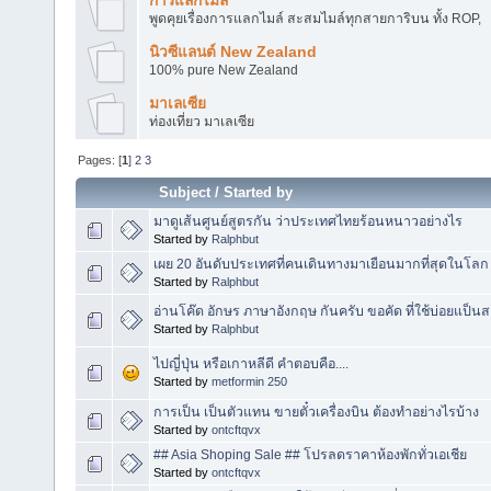
การแลกไมล์
พูดคุยเรื่องการแลกไมล์ สะสมไมล์ทุกสายการิบน ทั้ง ROP,
นิวซีแลนต์ New Zealand
100% pure New Zealand
มาเลเซีย
ท่องเที่ยว มาเลเซีย
Pages: [
1
]
2
3
Subject
/
Started by
มาดูเส้นศูนย์สูตรกัน ว่าประเทศไทยร้อนหนาวอย่างไร
Started by
Ralphbut
เผย 20 อันดับประเทศที่คนเดินทางมาเยือนมากที่สุดในโลก
Started by
Ralphbut
อ่านโค๊ด อักษร ภาษาอังกฤษ กันครับ ขอคัด ที่ใช้บ่อยแป็นส
Started by
Ralphbut
ไปญี่ปุ่น หรือเกาหลีดี คำตอบคือ....
Started by
metformin 250
การเป็น เป็นตัวแทน ขายตั๋วเครื่องบิน ต้องทำอย่างไรบ้าง
Started by
ontcftqvx
## Asia Shoping Sale ## โปรลดราคาห้องพักทั่วเอเชีย
Started by
ontcftqvx