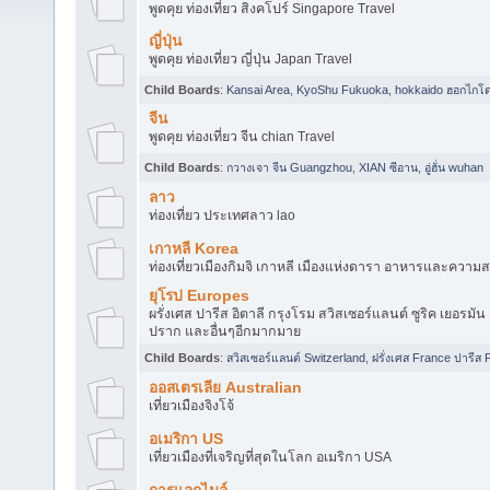
พูดคุย ท่องเที่ยว สิงคโปร์ Singapore Travel
ญี่ปุ่น
พูดคุย ท่องเที่ยว ญี่ปุ่น Japan Travel
Child Boards
:
Kansai Area
,
KyoShu Fukuoka
,
hokkaido ฮอกไกโ
จีน
พูดคุย ท่องเที่ยว จีน chian Travel
Child Boards
:
กวางเจา จีน Guangzhou
,
XIAN ซีอาน
,
อู่ฮั่น wuhan
ลาว
ท่องเที่ยว ประเทศลาว lao
เกาหลี Korea
ท่องเที่ยวเมืองกิมจิ เกาหลี เมืองแห่งดารา อาหารและคว
ยุโรป Europes
ผรั่งเศส ปารีส อิตาลี กรุงโรม สวิสเซอร์แลนต์ ซูริค เยอรมัน 
ปราก และอื่นๆอีกมากมาย
Child Boards
:
สวิสเซอร์แลนต์ Switzerland
,
ฝรั่งเศส France ปารีส 
ออสเตรเลีย Australian
เที่ยวเมืองจิงโจ้
อเมริกา US
เที่ยวเมืองที่เจริญที่สุดในโลก อเมริกา USA