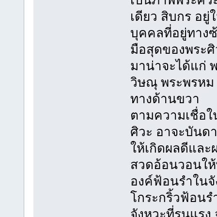
เดียว สิบกร อย
บุคคลที่อยู่ทางซ
มือสุดของพระศ
มาน่าจะได้แก่ 
วิษณุ พระพรหม 
ทางด้านขวา
ตามความเชื่อใ
ศิวะ อาจะบันด
ให้เกิดผลดีและผ
สวดอ้อนวอนให
องค์ฟ้อนรำในจั
โกระกริ้วฟ้อนร
จังหวะที่รุนแรง 