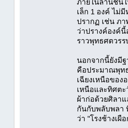
ภายในลานชั้นใ
เล็ก 1 องค์ ไม่
ปรากฏ เช่น ภาพ
ว่าปรางค์องค์นี
ราวพุทธศตวรรษท
นอกจากนี้ยังมีฐ
คือประมาณพุทธศ
เฉียงเหนือของอ
เหนือและทิศตะวั
ผ้าก่อด้วยศิลาแ
กันกับพลับพลา ท
ว่า "โรงช้างเผือ