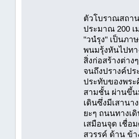
ตัวโบราณสถาน ตั
ประมาณ 200 เมต
"วนํรุง" เป็นภ
พนมรุ้งหันไปท
สิ่งก่อสร้างต่าง
จนถึงปรางค์ประ
ประทับของพระศิ
สามชั้น ผ่านขึ้
เดินซึ่งมีเสานาง
ยะๆ ถนนทางเดิน
เสมือนจุด เชื่
สวรรค์ ด้าน ข้