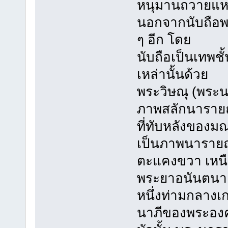
หนุมานถวายแห
นอกจากนับถือพระ
ๆ อีก โดย
นับถือเป็นเทพชั
เหล่านั้นด้วย
พระวิษณุ (พระ
ภาพสลักนารายณ
ที่ทับหลังขอ
เป็นภาพนารายณ
ตะแคงขวา เหน
พระยาอนันตนาคร
หนึ่งท่ามกลางเ
นาภีของพระองค