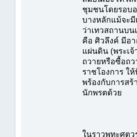
ชุมชนโดยรอบอย่
บางหลักแม้จะมี
ว่าเทวสถานบนเข
คือ ศิวลึงค์ มีอ
แผ่นดิน (พระเจ้
ถวายหรือซื้อถว
ราชโองการ ให้ป
พร้องกับการสร้
นักพรตด้วย
ในราวพุทะศตวรร