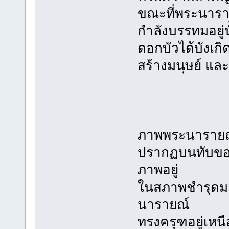
ขณะที่พระนารา
กำลังบรรทมอยู่น
ดอกบัวได้บังเก
สร้างมนุษย์ และส
ภาพพระนารายณ
ปรากฏบนทับขอ
ภาพอยู่
ในสภาพชำรุดมา
นารายณ์
ทรงครุฑอยู่เหน