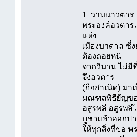
1. วามนาวตาร
พระองค์อวตารเป
แห่ง
เมืองบาดาล ซึ
ต้องถอยหนี
จากวิมาน ไม่มีท
จึงอวตาร
(ถือกำเนิด) มาเป
มณฑลพิธียัญข
อสูรพลี อสูรพล
บูชาแล้วออกป
ให้ทุกสิ่งที่ข