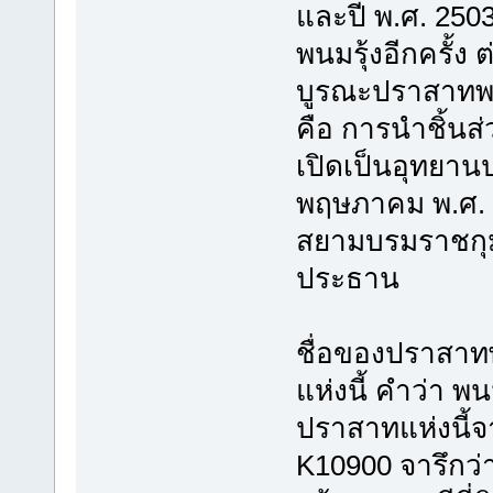
และปี พ.ศ. 25
พนมรุ้งอีกครั้ง
บูรณะปราสาทพนมร
คือ การนำชิ้นส
เปิดเป็นอุทยานป
พฤษภาคม พ.ศ. 
สยามบรมราชกุม
ประธาน
ชื่อของปราสาทพ
แห่งนี้ คำว่า พน
ปราสาทแห่งนี้จาร
K10900 จารึกว่า