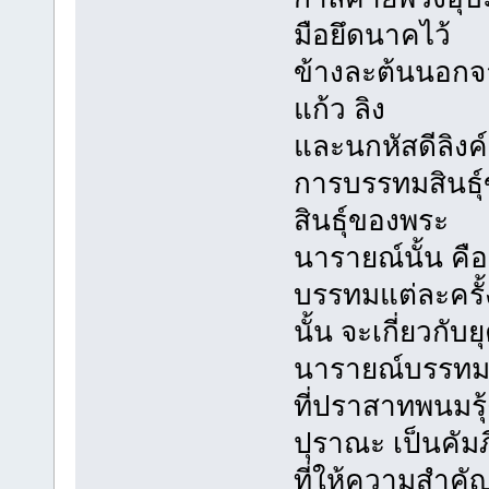
มือยึดนาคไว้
ข้างละต้นนอกจาก
แก้ว ลิง
และนกหัสดีลิงค์
การบรรทมสินธุ
สินธุ์ของพระ
นารายณ์นั้น ค
บรรทมแต่ละครั้
นั้น จะเกี่ยวกั
นารายณ์บรรทมสิ
ที่ปราสาทพนมรุ้
ปุราณะ เป็นคัมภี
ที่ให้ความสำคัญ