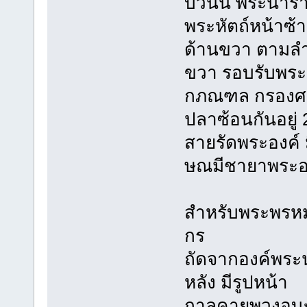
บัวนั้น พระนาร
พระหัตถ์หน้าซ้
ด้านขวา ตามลำด
ขวา รอบรับพระ
กภณฑล กรองศอ แ
ปลาซ้อนกันอยู่ 
สายรัดพระองค์ 
ษณมีชายาพระอง
สำหรับพระพรหม ซึ
กร
ถัดจากองค์พระ
หลัง มีรูปหน้า
กาลคายพวงอุบะ