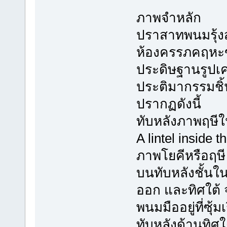
ภาพจำหลัก
ปราสาทพนมรุ้งสร
ห้องครรภคฤหะข
ประดิษฐานรูปเค
ประติมากรรมชิ้
ปรากฏดังนี้
ทับหลังภาพฤษ
A lintel inside t
ภาพโยคีหรือฤษี
บนทับหลังชั้น
ออก และทิศใต้ จ
พนมมืออยู่ที่ซุ้
ทับหลังด้านทิศ