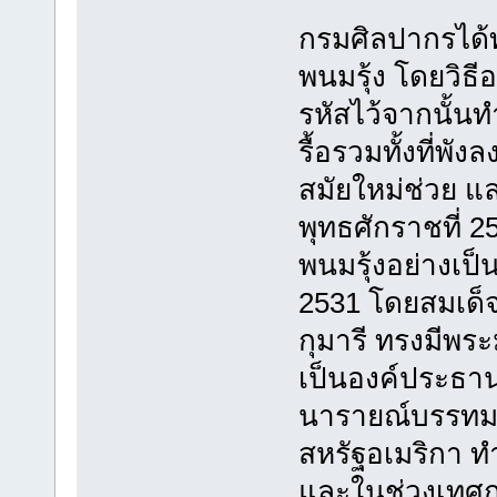
กรมศิลปากรได
พนมรุ้ง โดยวิธี
รหัสไว้จากนั้นท
รื้อรวมทั้งที่พั
สมัยใหม่ช่วย แล
พุทธศักราชที่ 2
พนมรุ้งอย่างเป็
2531 โดยสมเด็
กุมารี ทรงมีพ
เป็นองค์ประธาน 
นารายณ์บรรทมส
สหรัฐอเมริกา ท
และในช่วงเทศก