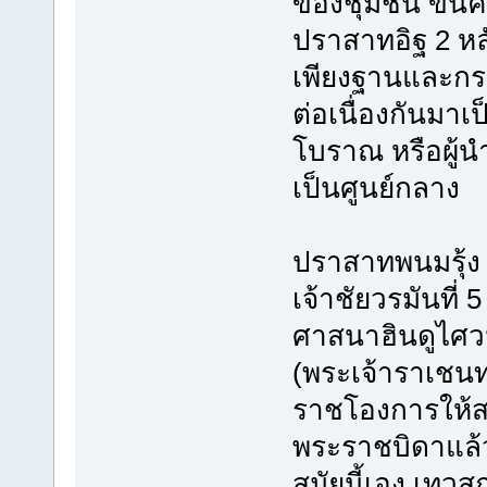
ของชุมชน ขึ้นค
ปราสาทอิฐ 2 หลั
เพียงฐานและกรอ
ต่อเนื่องกันมา
โบราณ หรือผู้น
เป็นศูนย์กลาง
ปราสาทพนมรุ้ง
เจ้าชัยวรมันที่
ศาสนาฮินดูไศวน
(พระเจ้าราเชนท
ราชโองการให้สร
พระราชบิดาแล้ว
สมัยนี้เอง เทว