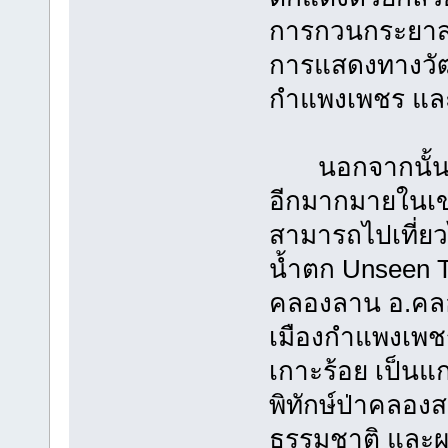
การกวนกระยาสา
การแสดงทางวัฒ
กำแพงเพชร และ
นอกจากนั้น จั
อีกมากมายในเขตต
สามารถไปเที่ยว
น้ำตก Unseen 
คลองลาน อ.คลอ
เมืองกำแพงเพช
เกาะร้อย เป็น
พิทักษ์ป่าคลอง
ธรรมชาติ และผจญ