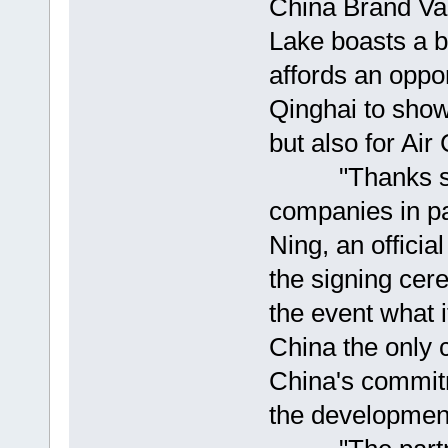
China Brand Va
Lake boasts a b
affords an oppor
Qinghai to showc
but also for Air
"Thanks should
companies in par
Ning, an officia
the signing cere
the event what 
China the only ca
China's commitm
the development