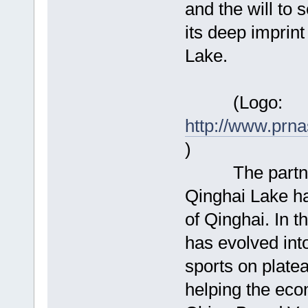
and the will to 
its deep imprint
Lake.
(Logo:
http://www.prn
)
The partnersh
Qinghai Lake had
of Qinghai. In 
has evolved int
sports on plate
helping the eco