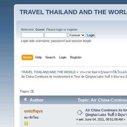
TRAVEL THAILAND AND THE WOR
Welcome,
Guest
. Please
login
or
register
.
Login with username, password and session length
Home
Help
Search
Login
Register
TRAVEL THAILAND AND THE WORLD
»
ประกาศ ข้อควรรู้ก่อนการใช้เว็บบอร์
Air China Continues its Involvement in Tour de Qinghai Lake วันที่ 3 มิถุนายน 
Pages: [
1
]
Author
Topic: Air China Continues
(Read 41843 times)
Air China Continues its I
ontcftqvx
Qinghai Lake วันที่ 3 มิถุน
สมาชิกใหม่
«
on:
June 04, 2011, 08:51:08 AM »