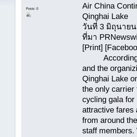
Air China Conti
Posts: 0
Qinghai Lake
วันที่ 3 มิถุนาย
ที่มา PRNewswi
[Print] [Faceboo
According to 
and the organiz
Qinghai Lake o
the only carrier
cycling gala for
attractive fares
from around the
staff members. 