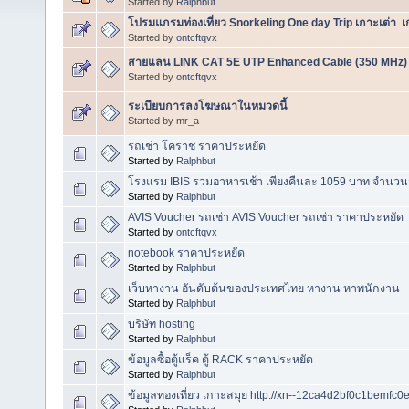
Started by
Ralphbut
โปรมแกรมท่องเที่ยว Snorkeling One day Trip เกาะเต่า 
Started by
ontcftqvx
สายแลน LINK CAT 5E UTP Enhanced Cable (350 MHz)
Started by
ontcftqvx
ระเบียบการลงโฆษณาในหมวดนี้
Started by mr_a
รถเช่า โคราช ราคาประหยัด
Started by
Ralphbut
โรงแรม IBIS รวมอาหารเช้า เพียงคืนละ 1059 บาท จำนวน
Started by
Ralphbut
AVIS Voucher รถเช่า AVIS Voucher รถเช่า ราคาประหยัด
Started by
ontcftqvx
notebook ราคาประหยัด
Started by
Ralphbut
เว็บหางาน อันดับต้นของประเทศไทย หางาน หาพนักงาน
Started by
Ralphbut
บริษัท hosting
Started by
Ralphbut
ข้อมูลซื้อตู้แร็ค ตู้ RACK ราคาประหยัด
Started by
Ralphbut
ข้อมูลท่องเที่ยว เกาะสมุย http://xn--12ca4d2bf0c1bemfc