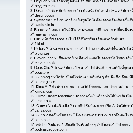
2. HeyGen ? ปั้นอวตารพูดแทนเรา สลับภาษาได้ ปากขยับตรงเป๊ะ
🔗 heygen.com
3. Descript ? ตัดคลิปด้วยการ "ลบตัวหนังสือ" ลบคำไหน คลิปตรง
🔗 descript.com
4. Synthesia ? พรีเซนเตอร์ AI ยืนพูดให้ ไม่ต้องออกกล้องสักครั้งเด
🔗 synthesia.io
5. Runway ? เสกภาพในวิดีโอ ลบคนออก เปลี่ยนฉาก เปลี่ยนพื้นห
🔗 runwayml.com
6. Fliki ? พิมพ์ข้อความลงไป ได้วิดีโอพร้อมเสียงพากย์กลับมา
🔗 fliki.ai
7. Pictory ? โยนบทความยาว ๆ เข้าไป กลายเป็นคลิปสั้นให้อัตโนมั
🔗 pictory.ai
8. ElevenLabs ? เสียงพากย์ AI ที่คนฟังแยกไม่ออกว่าไม่ใช่คนจริง 
🔗 elevenlabs.io
9. Opus Clip ? โยนคลิปยาว 1 ชม. เข้าไป มันเลือกช่วงที่ปังที่สุดมา
🔗 opus.pro
10. Submagic ? ใส่ซับสไตล์ไวรัลแบบคลิปดัง ๆ คำเด้ง สีเปลี่ยน มี
🔗 submagic.co
11. Kling AI ? พิมพ์บรรยายฉาก ได้วิดีโอออกมาเลย โดยไม่ต้องถ่าย
🔗 klingai.com
12. Luma Dream Machine ? เอาภาพนิ่งใบเดียว ทำให้มันขยับเป็นว
🔗 lumalabs.ai
13. Canva Magic Studio ? ปกคลิป ธัมบ์เนล กราฟิก AI จัดให้ครบใ
🔗 canva.com
14. Suno ? สั่งเป็นข้อความ ได้เพลงประกอบ/BGM ของตัวเอง ไม่ต้
🔗 suno.com
15. Adobe Podcast ? เสียงอัดในห้องก้อง ๆ อัปโหลดเข้าไป ออกมา
🔗 podcast.adobe.com