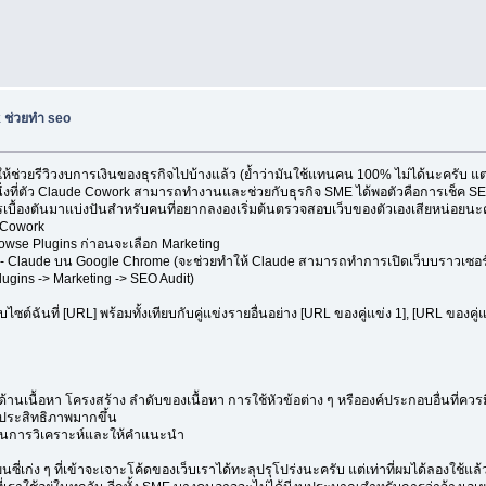
 ช่วยทำ seo
ช่วยรีวิวงบการเงินของธุรกิจไปบ้างแล้ว (ย้ำว่ามันใช้แทนคน 100% ไม่ได้นะครับ แต่ช
หนึ่งที่ตัว Claude Cowork สามารถทำงานและช่วยกับธุรกิจ SME ได้พอตัวคือการเช็ค SEO
การเบื้องตันมาแบ่งปันสำหรับคนที่อยากลงองเริ่มต้นตรวจสอบเว็บของตัวเองเสียหน่อยนะ
น Cowork
rowse Plugins ก่าอนจะเลือก Marketing
n - Claude บน Google Chrome (จะช่วยทำให้ Claude สามารถทำการเปิดเว็บบราวเซอร์
Plugins -> Marketing -> SEO Audit)
ว็บไซต์ฉันที่ [URL] พร้อมทั้งเทียบกับคู่แข่งรายอื่นอย่าง [URL ของคู่แข่ง 1], [URL ข
ด้านเนื้อหา โครงสร้าง ลำดับของเนื้อหา การใช้หัวข้อต่าง ๆ หรือองค์ประกอบอื่นที่ควร
ีประสิทธิภาพมากขึ้น
นินการวิเคราะห์และให้คำแนะนำ
นซี่เก่ง ๆ ที่เข้าจะเจาะโค้ดของเว็บเราได้ทะลุปรุโปร่งนะครับ แต่เท่าที่ผมได้ลองใช้แ