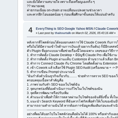
และยังได้ความสบายใจ เพราะถือเหรียญเองจริง ๆ
?? หมายเหตุ
ค่าธรรมเนียม on-chain อาจเปลี่ยนแปลงตามช่วงเวลา
และควรฝึกโอนยอดน้อย ๆ ก่อนเพื่อศึกษาขั้นตอนให้แม่นยำครับ
4
EveryThing is SEO Google Yahoo MSN
/
Claude Cowork
« Last post by
thaitourtalk
on
March 02, 2026, 05:43:16 AM
»
หลังจากที่โพสต์ก่อนได้ลองยกเคสการใช้ Claude Cowork กับการให้
หรือไม่ได้มีความเข้าใจด้านการเงินแล้วอยากเริ่มต้น) ก็มีอีกเคส
ตัว Plugin ที่ออกแบบมาเพื่อช่วยเรื่องนี้โดยเฉพาะ เลยขอเอาวิธี
1. ทำการติดตั้ง Claude Desktop + มีบัญชี Claude Pro เพื่อใช้งา
2. ทำการติดตั้ง Plugin ผ่านแท็บ Customize ด้านขวาแล้วเลือก B
3. ทำการ Connect Claude กับ Chrome โดยติดตั้งผ่าน Extensio
4. เข้า Cowork แล้วเลือกใช้ Plugin SEO Audit (เครื่องหมาย + -> 
5. ทำการเขียน Prompt ประมาณนี้
"ฉันกำลังดำเนินธุรกิจเกี่ยวกับ.......... ช่วยทำการตรวจ SEO ของเ
ครอบคลุมเนื้อหาสำคัญคือ
1. ภาพรวมกับทำ SEO ของเว็บไซต์ฉัน
2. จุดบกพร่องที่ต้องดำเนินการแก้ไขในเว็บไซต์ของฉัน
3. จุดที่ควรพัฒนาหรือปรับเพิ่ม
4. คำแนะนำเพื่อทำให้การตลาดผ่านเว็บไซต์ของฉันดียิ่งขึ้น ทั้งใน
5, แนะนำ Search Keyword ที่ฉันควรโฟกัสเพื่อทำให้เว็บของฉันม
สามารถถามคำถามฉันได้ หากต้องการข้อมูลเพิ่มเติมก่อนจะดำเ
----------------------------------------------
อย่างที่ผมได้บอกไปในโพสต์ก่อนคือมันไม่ได้ 100% หรือเท่ากับเอเย