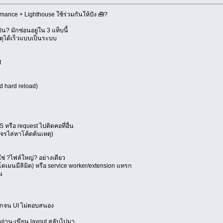
ormance + Lighthouse ใช้ร่วมกันให้ปัง 🧰?
็น? มักซ่อนอยู่ใน 3 แท็บนี้
ตุได้เร็วแบบเป็นระบบ
t
d hard reload)
 หรือ request ไปติดคอที่อื่น
งจรไล่หาโค้ดต้นเหตุ)
ช่ ?ไฟล์ใหญ่? อย่างเดียว
ดเมนมีลิมิต) หรือ service worker/extension แทรก
็น
หนักจน UI ไม่ตอบสนอง
ืออ่าน-เขียน layout สลับไปมา