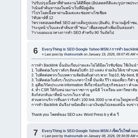
?ปรับปรุงเนื้อหาที่ทำผลงานได้ดีที่สุด (อัปเดตสถิติและรูปภาพประ
?เน้นคำค้นหารองในหน้าเว็บที่มีอยู่เดิม
?โปรโมตเนื้อหาผ่านอีเมลและช่องทางโซเชียล
?สัปดาห์ที่ 12
?ตรวจสอบผลลัพธ์ SEO อย่างเต็มรูปแบบ (อันดับ, จำนวนผู้เข้าชม, 
?ระบุหน้าเว็บและคำค้นหาที่ "ชนะ" เพื่อลงทุนทำเพิ่มเป็นสองเท่า
?วางแผนแนวทางการทำ SEO สำหรับ 90 วันถัดไป
6
EveryThing is SEO Google Yahoo MSN
/
การทำ backlink
« Last post by
thaitourtalk
on
January 19, 2026, 09:07:45 AM
การทำ Backlink นั้นมันเรียบง่ายและไม่ได้มีอะไรซับซ้อน ใช้เงินน
1. ไปติดต่อเว็บข่าวดังๆ ติดต่อไปสัก 10 แหล่ง จ่ายเงินให้เขาทำ
2. ไปติดต่อพวกเว็บบทความจัดอันดับต่างๆ พวก Top10, My-best, B
3. ไปติดต่อเว็บดังๆ เว็บประเภทวาไรตี้ บันเทิง รีวิว ท่องเที่ยว ก
3. ดูคียเวิร์ดประเภท information ที่เกี่ยวข้องกับธุรกิจของเรา คำ
4. ทำ CSR ให้กับหน่วยงานราชการ มูลนิธิ โรงเรียน มหาวิทยาลัย 
ลิงก์ส่งกลับมาที่หน้าแรกเว็บเราด้วย
ส่วนพวกบริการที่บอกว่ารับทำ 100 link 3000 บาท ส่วนใหญ่พวกนี
การทำ Backlink มันจึงง่ายนิดเดียว เอาเงินทุ่มไปเลยแค่นั้น จบข่าว.
Thank you โพสต์ของ SEO และ Word Press b y พั ด วี
7
EveryThing is SEO Google Yahoo MSN
/
เช็คเว็บไซต์ seo
« Last post by
thaitourtalk
on
January 08, 2026, 09:34:09 AM