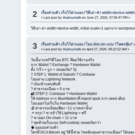
2
เรื่องส่วนตัว เก็บไว้อ่านเอง
/
วิธีเอา ค่า width=device-wid
« Last post by
thaitourtalk
on
June 27, 2026, 07:56:47 PM
»
วิธีเอา ค่า width=device-width, initial-scale=1 ออกจาก wordpre
3
เรื่องส่วนตัว เก็บไว้อ่านเอง
/
โอน Bitcoin แบบ ?โคตรคุ้ม? เ
« Last post by
thaitourtalk
on
April 27, 2026, 08:22:52 AM
»
วันนี้มาแชร์วิธีโอน BTC ที่ผมใช้งานจริง
จาก Wallet ? Exchange ? Hardware Wallet
ทั้ง ?เร็ว + ถูก + ปลอดภัย? 🚀
? STEP 1: Wallet of Satoshi ? Coinbase
โอนผ่าน Lightning Network
? เงินเข้าแทบทันที
? ค่าธรรมเนียม = 0 บาท
🔐 STEP 2: Coinbase ? Hardware Wallet
ใช้ Address จาก BlueWallet (ที่ import xpub จาก seed เดิม)
โอนออกไปเก็บใน Hardware Wallet
💰 ค่าธรรมเนียมเพียง ~11 บาทเท่านั้น!
📌 สรุป ? ขาเข้าใช้ Lightning = ฟรี
? ขาออก On-chain = 11 บาท
? สุดท้ายเก็บแบบ Self-custody ปลอดภัยกว่า
🧠 มุมมองส่วนตัว
ใครที่ DCA Bitcoin อยู่ วิธีนี้ช่วย ?ลดต้นทุนค่าธรรมเนียม? ได้เย