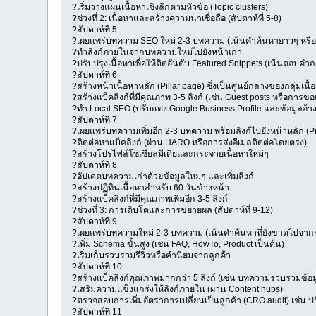
?เริ่มวางแผนเนื้อหาเชิงลึกตามหัวข้อ (Topic clusters)
?ช่วงที่ 2: เนื้อหาและสร้างความน่าเชื่อถือ (สัปดาห์ที่ 5-8)
?สัปดาห์ที่ 5
?เผยแพร่บทความ SEO ใหม่ 2-3 บทความ (เน้นคำค้นหายาวๆ หรือ 
?ทำลิงก์ภายในจากบทความใหม่ไปยังหน้าเก่า
?ปรับปรุงเนื้อหาเพื่อให้ติดอันดับ Featured Snippets (เน้นตอบคำ
?สัปดาห์ที่ 6
?สร้างหน้าเนื้อหาหลัก (Pillar page) ซึ่งเป็นศูนย์กลางของกลุ่มเนื้
?สร้างแบ็คลิงก์ที่มีคุณภาพ 3-5 ลิงก์ (เช่น Guest posts หรือการขอ
?ทำ Local SEO (ปรับแต่ง Google Business Profile และข้อมูลอ้างอ
?สัปดาห์ที่ 7
?เผยแพร่บทความเพิ่มอีก 2-3 บทความ พร้อมลิงก์ไปยังหน้าหลัก (Pi
?ติดต่อหาแบ็คลิงก์ (ผ่าน HARO หรือการส่งอีเมลติดต่อโดยตรง)
?สร้างโปรไฟล์โซเชียลมีเดียและกระจายเนื้อหาใหม่ๆ
?สัปดาห์ที่ 8
?อัปเดตบทความเก่าด้วยข้อมูลใหม่ๆ และเพิ่มลิงก์
?สร้างปฏิทินเนื้อหาสำหรับ 60 วันข้างหน้า
?สร้างแบ็คลิงก์ที่มีคุณภาพเพิ่มอีก 3-5 ลิงก์
?ช่วงที่ 3: การเติบโตและการขยายผล (สัปดาห์ที่ 9-12)
?สัปดาห์ที่ 9
?เผยแพร่บทความใหม่ 2-3 บทความ (เน้นคำค้นหาที่ยังขาดไปจาก
?เพิ่ม Schema ขั้นสูง (เช่น FAQ, HowTo, Product เป็นต้น)
?เริ่มเก็บรวบรวมรีวิวหรือคำนิยมจากลูกค้า
?สัปดาห์ที่ 10
?สร้างแบ็คลิงก์คุณภาพมากกว่า 5 ลิงก์ (เช่น บทความรวบรวมข้อมู
?เสริมความแข็งแกร่งให้ลิงก์ภายใน (ผ่าน Content hubs)
?ตรวจสอบการเพิ่มอัตราการเปลี่ยนเป็นลูกค้า (CRO audit) เช่น ป
?สัปดาห์ที่ 11