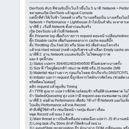
DevTools ลับๆ ที่ช่วยจับบั๊กเว็บเร็วขึ้นใน 5 นาที: Network + Perf
หลายคนเปิด DevTools แล้วดูแค่ Console
แต่บั๊กที่ทำให้เว็บช้า โหลดค้าง หรือ ?บางเครื่องเป็น บางเครื่องไม่เป
Network + Performance + Lighthouse ถ้าไล่เป็นลำดับ จะหาสาเห
นาทีที่ 1: เริ่มที่ Network ตั้งค่าก่อนจับจริง
เปิด DevTools แล้วไปที่ Network
ติ๊ก Preserve log เพื่อเก็บรายการ request ตอนหน้าเปลี่ยน/redirec
ติ๊ก Disable cache เพื่อกันผลหลอกจาก cache ตอนดีบั๊ก
ตั้ง Throttling เป็น Fast 3G หรือ Slow 4G เพื่อจำลองโลกจริง
แล้วกด Hard reload (กดค้างปุ่มรีเฟรช แล้วเลือก Empty cache an
นาทีที่ 2: อ่าน Network แบบคนจับบั๊ก ไม่ใช่คนดูกราฟ
มอง 4 จุดนี้ก่อน
1) Status แปลกๆ 304/401/403/404/500 ที่โผล่เฉพาะบางครั้ง
2) Size ที่ ?ใหญ่ผิดปกติ? เช่นภาพ 4MB หรือ JS bundle 2MB
3) Waterfall ช่องว่างยาวๆ ก่อนเริ่มโหลด มักเกี่ยวกับ DNS/TCP/TLS
4) Initiator บอกว่า request นี้ถูกยิงจากไฟล์/บรรทัดไหน (ช่วยตัดว
ทริคที่คนไม่ค่อยรู้
คลิก request แล้วดูแท็บ Timing
ถ้า TTFB สูงมาก แปลว่าเซิร์ฟเวอร์ตอบช้า หรือมีคิว/แคชพลาด ไม่ใ
ถ้า Stalled/Queueing สูง แปลว่ามี request เยอะจนชนเพดาน (ต่อโ
นาทีที่ 3: ต่อด้วย Performance เพื่อจับ ?ค้าง? ที่ Network มองไม่เห
ไปแท็บ Performance แล้วกด Record
ทำสิ่งที่ผู้ใช้ทำจริง เช่นเปิดหน้า กดปุ่ม ค้นหา เลื่อน
หยุด Record แล้วมอง 3 อย่าง
1) Main thread ยาวเป็นสีเหลือง/ม่วงต่อเนื่อง แปลว่า JS ทำงาน
2) Long task เกิน 50ms มักทำให้คลิกแล้วหน่วง
3) Layout/Style recalculation ถี่ๆ มักมาจาก DOM เปลี่ยนเยอะ หร