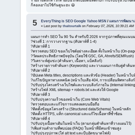
รายงานดังกล่าวกลายเป็นไกด์เบื้องต้นที่ดีกับการปรับปรุงเว็บไซต์
ก็ลองเอาไปใช้กันดูนะฮะ 😃
5
EveryThing is SEO Google Yahoo MSN
/
แผนการพัฒนาเว
« Last post by
thaitourtalk
on
February 07, 2026, 10:39:21 AM
แผนการทำ SEO ใน 90 วัน สำหรับปี 2026 จากรูปภาพที่คุณแนบม
?ช่วงที่ 1: การวางรากฐาน (สัปดาห์ที่ 1-4)
?สัปดาห์ที่ 1
?ตรวจสอบ SEO ของเว็บไซต์อย่างละเอียด ทั้งในหน้าเว็บ (On-page
?วัดผลประสิทธิภาพปัจจุบัน (โดยใช้ GSC, GA, Ahrefs/SEMRush)
?วิเคราะห์คู่แข่ง (คำค้นหา, เนื้อหา, แบ็คลิงก์)
?สร้างรายการคำค้นหา (Keywords) และวางแผนการจับคู่คำค้นหา
?สัปดาห์ที่ 2
?อัปเดต Meta titles, descriptions และหัวข้อ (Header) ในหน้าเว็บ
?แก้ไขปัญหาทางเทคนิค (หน้าเว็บเสีย 404, การเปลี่ยนทิศทางลิงก์, 
?ปรับปรุงโครงสร้างเว็บไซต์และระบบลิงก์ภายใน (Internal linking
?สร้างไฟล์ XML sitemap + robots.txt และส่งให้ Google
?สัปดาห์ที่ 3
?ปรับปรุงความเร็วของหน้าเว็บ (Core Web Vitals)
?ตรวจสอบและแก้ไขการแสดงผลบนมือถือ
?ติดตั้งข้อมูลโครงสร้าง (Structured data/Schema) ในหน้าหลัก
?ติดตั้ง HTTPS, แท็ก canonical และแก้ไขเนื้อหาที่ซ้ำซ้อน
?สัปดาห์ที่ 4
?ปรับปรุงเนื้อหาเดิมในหน้าเว็บ (ตามกลุ่มคำค้นหาที่วางแผนไว้)
?เพิ่มส่วนคำถามที่พบบ่อย (FAQs) ในหน้าที่มีคนเข้าชมสูง
?ปรับปรุงรูปภาพ (ใส่ alt text และบีบอัดขนาดไฟล์)