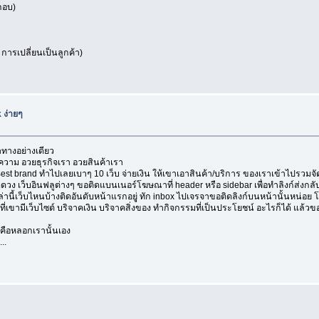
กอบ)
การเปลี่ยนเป็นลูกค้า)
 ง่ายๆ
»
ำทางอย่างเดียว
บทความ อวยธุรกิจเรา อวยสินค้าเรา
est brand ทำไปเลยเบาๆ 10 เว็บ จ่ายเงิน ให้เขาเอาสินค้า/บริการ ของเราเข้าไปรวมจั
ีฬา ดูดวง เว็บอินฟลูต่างๆ ขอติดแบนเนอร์โฆษณาที่ header หรือ sidebar เพื่อทำลิงก์ส่ง
เหล่านี้เว็บไหนบ้างติดอันดับหน้าแรกอยูุ่ ทัก inbox ไปเจรจาขอติดลิงก์บนหน้านั้นหน่อย
ที่เขามีเว็บไซต์ บริจาคเงิน บริจาคสิ่งของ ทำกิจกรรมที่เป็นประโยชน์ อะไรก็ได้ แล
้คือหลอกเรานั้นเอง
..
»