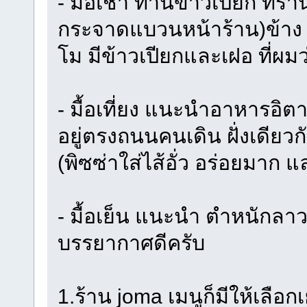
- มื้อเช้า ทานข้าวเปียก ที่ร้า
กระจาดแบวนหน้าร้าน)ข้าง ๆ
โม มีข้าวเปียกและเฝอ ที่ผม
- มื้อเที่ยง แนะนำอาหารอิตา
อยู่ตรงถนนคนเดิน ฝั่งเดียวก
(พิซซ่าใส่ไส้อั่ว อร่อยมาก 
- มื้อเย็น แนะนำ ตำหนักลา
บรรยากาศดีครับ
1.ร้าน joma เมนูก็มีให้เลือก