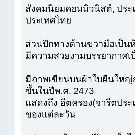
สังคมนิยมคอมมิวนิสต์, ประ
ประเทศไทย
ส่วนปีกทางด้านขวามือเป็นห
มีความสวยงามบรรยากาศเป
มีภาพเขียนบนผ้าใบผืนใหญ่ก
ขึ้นในปีพ.ศ. 2473
แสดงถึง ฮีตครอง(จารีตประ
ของแต่ละวัน