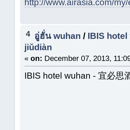
http://www.airasia.com/my
4
อู่ฮั่น wuhan
/
IBIS hote
jiǔdiàn
«
on:
December 07, 2013, 11:0
IBIS hotel wuhan - 宜必思酒店