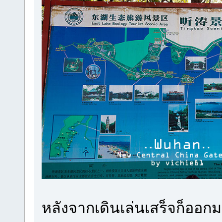
หลังจากเดินเล่นเสร็จก็ออก