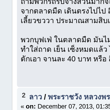
ถามพวกรถรับจ้างส่วนมากจะร
จากตลาดมืด เดินตรงไปไป ส
เลี้ยวขววา ประมาณสามสิบ
พวกบุฟเฟ่ ในตลาดมืด มันไม
ทำใส่ถาด เย็น เซ็งหมดแล้ว 
ตักเอา จานละ 40 บาท หรือ ส
2
ลาว
/
พระราชวัง หลวงพ
«
on:
December 07, 2013, 01:3