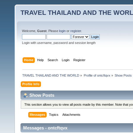
TRAVEL THAILAND AND THE WOR
Welcome,
Guest
. Please
login
or
register
.
Login with username, password and session length
Home
Help
Search
Login
Register
TRAVEL THAILAND AND THE WORLD
»
Profile of ontcftqvx
»
Show Posts
Profile Info
Show Posts
This section allows you to view all posts made by this member. Note that y
Messages
Topics
Attachments
Messages - ontcftqvx