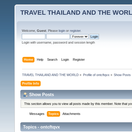
TRAVEL THAILAND AND THE WOR
Welcome,
Guest
. Please
login
or
register
.
Login with username, password and session length
Home
Help
Search
Login
Register
TRAVEL THAILAND AND THE WORLD
»
Profile of ontcftqvx
»
Show Posts
Profile Info
Show Posts
This section allows you to view all posts made by this member. Note that y
Messages
Topics
Attachments
Topics - ontcftqvx