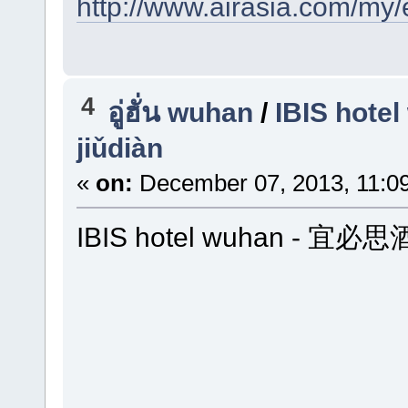
http://www.airasia.com/my
4
อู่ฮั่น wuhan
/
IBIS hote
jiǔdiàn
«
on:
December 07, 2013, 11:0
IBIS hotel wuhan - 宜必思酒店