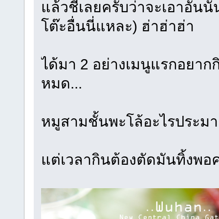
แล้วชี้เลยครับว่าจะเอาอันนั
โต๊ะอื่นนี่แหละ) ฮ่าฮ่าฮ่า
ได้มา 2 อย่างเมนูแรกอยากกิ
หมด...
หมูสามชั้นพะโล้อะไรประมาณ
แต่เวลากินต้องตัดมันทิ้งพอ