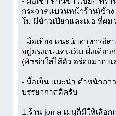
- มื้อเช้า ทานข้าวเปียก ที่ร้า
กระจาดแบวนหน้าร้าน)ข้าง ๆ
โม มีข้าวเปียกและเฝอ ที่ผม
- มื้อเที่ยง แนะนำอาหารอิตา
อยู่ตรงถนนคนเดิน ฝั่งเดียวก
(พิซซ่าใส่ไส้อั่ว อร่อยมาก 
- มื้อเย็น แนะนำ ตำหนักลา
บรรยากาศดีครับ
1.ร้าน joma เมนูก็มีให้เลือก