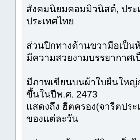
สังคมนิยมคอมมิวนิสต์, ประ
ประเทศไทย
ส่วนปีกทางด้านขวามือเป็นห
มีความสวยงามบรรยากาศเป
มีภาพเขียนบนผ้าใบผืนใหญ่ก
ขึ้นในปีพ.ศ. 2473
แสดงถึง ฮีตครอง(จารีตประ
ของแต่ละวัน