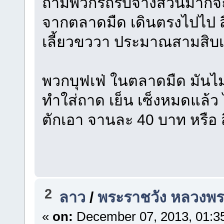
ถามพวกรถรับจ้างส่วนมากจะร
จากตลาดมืด เดินตรงไปไป ส
เลี้ยวขววา ประมาณสามสิบ
พวกบุฟเฟ่ ในตลาดมืด มันไม
ทำใส่ถาด เย็น เซ็งหมดแล้ว 
ตักเอา จานละ 40 บาท หรือ ส
2
ลาว
/
พระราชวัง หลวงพ
«
on:
December 07, 2013, 01:3