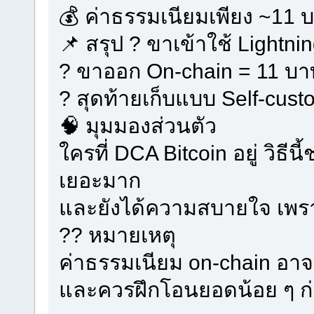
💰 ค่าธรรมเนียมเพียง ~11 บา
📌 สรุป ? ขาเข้าใช้ Lightnin
? ขาออก On-chain = 11 บา
? สุดท้ายเก็บแบบ Self-cust
🧠 มุมมองส่วนตัว
ใครที่ DCA Bitcoin อยู่ วิธี
เยอะมาก
และยังได้ความสบายใจ เพรา
?? หมายเหตุ
ค่าธรรมเนียม on-chain อา
และควรฝึกโอนยอดน้อย ๆ ก่อ