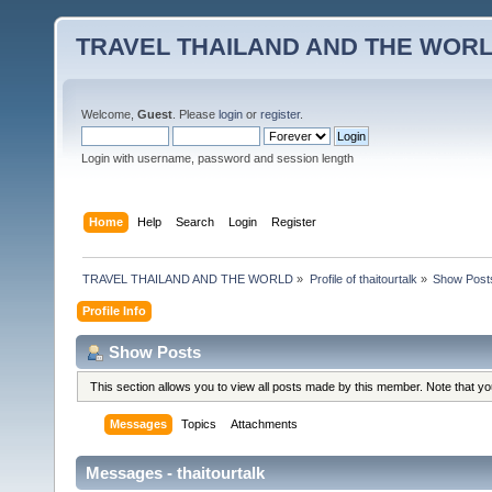
TRAVEL THAILAND AND THE WOR
Welcome,
Guest
. Please
login
or
register
.
Login with username, password and session length
Home
Help
Search
Login
Register
TRAVEL THAILAND AND THE WORLD
»
Profile of thaitourtalk
»
Show Post
Profile Info
Show Posts
This section allows you to view all posts made by this member. Note that y
Messages
Topics
Attachments
Messages - thaitourtalk