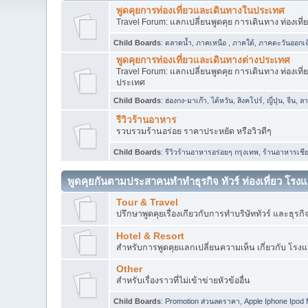
พูดคุยการท่องเที่ยวและเดินทางในประเทศ
Travel Forum: แลกเปลี่ยนพูดคุย การเดินทาง ท่องเที่
Child Boards
:
ตลาดน้ำ
,
ภาคเหนือ
,
ภาคใต้
,
ภาคตะวันออกเฉ
พูดคุยการท่องเที่ยวและเดินทางต่างประเทศ
Travel Forum: แลกเปลี่ยนพูดคุย การเดินทาง ท่องเที่
ประเทศ
Child Boards
:
ฮ่องกง-มาเก๊า
,
ไต้หวัน
,
สิงคโปร์
,
ญี่ปุ่น
,
จีน
,
ล
รีวิวร้านอาหาร
รวบรวมร้านอร่อย ราคาประหยัด หรือวิวดีๆ
Child Boards
:
รีวิวร้านอาหารอร่อยๆ กรุงเทพ
,
ร้านอาหารเชีย
พูดคุยกันตามประสาคนทำทำธุรกิจ ทัวร์ ท่องเที่ยว โรงแ
Tour & Travel
ปรึกษาพูดคุยเรื่องเกียวกับการทำบริษัททัวร์ และธุรกิจ
Hotel & Resort
สำหรับการพูดคุยแลกเปลี่ยนความเห็น เกี่ยวกับ โรงแรม
Other
สำหรับเรื่องราวที่ไม่เข้าข่ายหัวข้ออื่น
Child Boards
:
Promotion ส่วนลดราคา
,
Apple Iphone Ipod