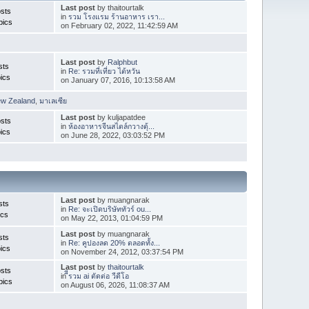
Last post
by thaitourtalk
sts
in
รวม โรงแรม ร้านอาหาร เรา...
pics
on February 02, 2022, 11:42:59 AM
Last post
by
Ralphbut
sts
in
Re: รวมที่เที่ยว ไต้หวัน
ics
on January 07, 2016, 10:13:58 AM
ew Zealand
,
มาเลเซีย
Last post
by kuljapatdee
sts
in
ห้องอาหารจีนสไตล์กวางตุ้...
ics
on June 28, 2022, 03:03:52 PM
Last post
by muangnarak
sts
in
Re: จะเปิดบริษัททัวร์ ou...
ics
on May 22, 2013, 01:04:59 PM
Last post
by muangnarak
sts
in
Re: คูปองลด 20% ตลอดทั้ง...
ics
on November 24, 2012, 03:37:54 PM
Last post
by
thaitourtalk
sts
in
ีีรวม ai ตัดต่อ วีดีโอ
pics
on August 06, 2026, 11:08:37 AM