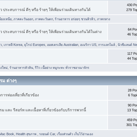
430 Po
ยว ประสบการณ์ ดีๆ หรือ ร้ายๆ ให้เพือนร่วมเดินทางกันได้
279 To
ียงเหนือ
,
ภาคตะวันออก
,
ภาคตะวันตก
,
ร้านอาหาร อร่อยๆ ชวนหิวหิว
,
ภาคกลาง
64 Po
ยว ประสบการณ์ ดีๆ หรือ ร้ายๆ ให้เพือนร่วมเดินทางกันได้ในต่าง
46 Top
าว
,
เกาหลี Korea
,
ยุโรป Europes
,
ออสเตรเลีย Australian
,
อเมริกา US
,
การแลกไมล์
,
นิวซีแลนต์ N
117 Po
44 Top
งใหม่
,
ร้านอาหารหัวหิน
,
รีวิว เนื้อย่าง หมูกะทะ ทั่วราชอาณาจักร
รม ต่างๆ
28 Po
การท่องเที่ยวที่เกียวข้อง
6 Top
90 Po
 และ รีสอร์ท และเนื้อหาที่เกี่ยวข้องกับบริการพวกนี้
13 Top
459 Po
301 To
 Mac Book
,
Health สุขภาพ
,
รถยนต์ Car
,
เรื่องส่วนตัว เก็บไว้อ่านเอง