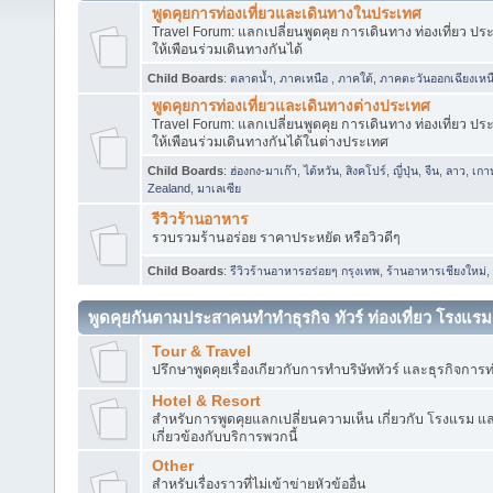
พูดคุยการท่องเที่ยวและเดินทางในประเทศ
Travel Forum: แลกเปลี่ยนพูดคุย การเดินทาง ท่องเที่ยว ปร
ให้เพือนร่วมเดินทางกันได้
Child Boards
:
ตลาดน้ำ
,
ภาคเหนือ
,
ภาคใต้
,
ภาคตะวันออกเฉียงเหน
พูดคุยการท่องเที่ยวและเดินทางต่างประเทศ
Travel Forum: แลกเปลี่ยนพูดคุย การเดินทาง ท่องเที่ยว ปร
ให้เพือนร่วมเดินทางกันได้ในต่างประเทศ
Child Boards
:
ฮ่องกง-มาเก๊า
,
ไต้หวัน
,
สิงคโปร์
,
ญี่ปุ่น
,
จีน
,
ลาว
,
เกา
Zealand
,
มาเลเซีย
รีวิวร้านอาหาร
รวบรวมร้านอร่อย ราคาประหยัด หรือวิวดีๆ
Child Boards
:
รีวิวร้านอาหารอร่อยๆ กรุงเทพ
,
ร้านอาหารเชียงใหม่
,
พูดคุยกันตามประสาคนทำทำธุรกิจ ทัวร์ ท่องเที่ยว โรงแรม
Tour & Travel
ปรึกษาพูดคุยเรื่องเกียวกับการทำบริษัททัวร์ และธุรกิจการท่อ
Hotel & Resort
สำหรับการพูดคุยแลกเปลี่ยนความเห็น เกี่ยวกับ โรงแรม และ 
เกี่ยวข้องกับบริการพวกนี้
Other
สำหรับเรื่องราวที่ไม่เข้าข่ายหัวข้ออื่น