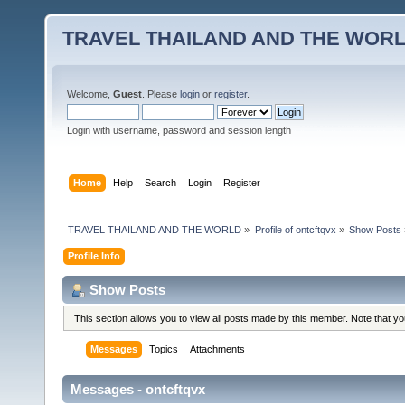
TRAVEL THAILAND AND THE WOR
Welcome,
Guest
. Please
login
or
register
.
Login with username, password and session length
Home
Help
Search
Login
Register
TRAVEL THAILAND AND THE WORLD
»
Profile of ontcftqvx
»
Show Posts
Profile Info
Show Posts
This section allows you to view all posts made by this member. Note that y
Messages
Topics
Attachments
Messages - ontcftqvx