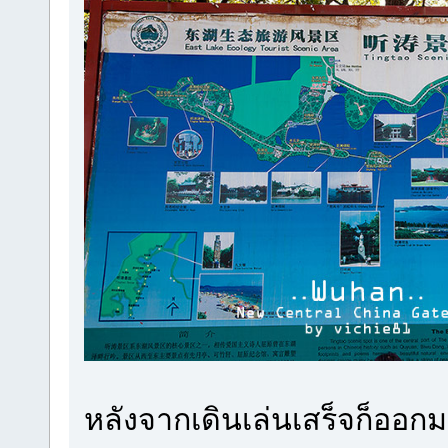
หลังจากเดินเล่นเสร็จก็ออก