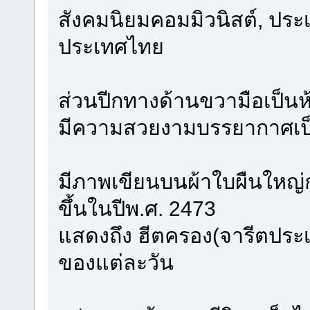
สังคมนิยมคอมมิวนิสต์, ประ
ประเทศไทย
ส่วนปีกทางด้านขวามือเป็นห
มีความสวยงามบรรยากาศเป
มีภาพเขียนบนผ้าใบผืนใหญ่ก
ขึ้นในปีพ.ศ. 2473
แสดงถึง ฮีตครอง(จารีตประ
ของแต่ละวัน