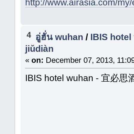
http://www.airasia.com/my
4
อู่ฮั่น wuhan
/
IBIS hote
jiǔdiàn
«
on:
December 07, 2013, 11:0
IBIS hotel wuhan - 宜必思酒店