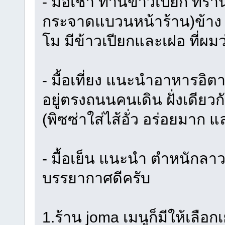
- มื้อเช้า ทานข้าวเปียก ที่ร้า
กระจาดแบวนหน้าร้าน)ข้าง ๆ
โม มีข้าวเปียกและเฝอ ที่ผม
- มื้อเที่ยง แนะนำอาหารอิตา
อยู่ตรงถนนคนเดิน ฝั่งเดียวก
(พิซซ่าใส่ไส้อั่ว อร่อยมาก 
- มื้อเย็น แนะนำ ตำหนักลา
บรรยากาศดีครับ
1.ร้าน joma เมนูก็มีให้เลือก