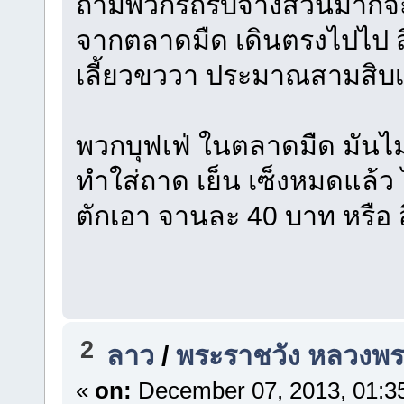
ถามพวกรถรับจ้างส่วนมากจะร
จากตลาดมืด เดินตรงไปไป ส
เลี้ยวขววา ประมาณสามสิบ
พวกบุฟเฟ่ ในตลาดมืด มันไม
ทำใส่ถาด เย็น เซ็งหมดแล้ว 
ตักเอา จานละ 40 บาท หรือ ส
2
ลาว
/
พระราชวัง หลวงพ
«
on:
December 07, 2013, 01:3