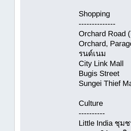
Shopping
--------------
Orchard Road (
Orchard, Para
รนด์เนม
City Link Mall
Bugis Street
Sungei Thief M
Culture
----------
Little India ชุ