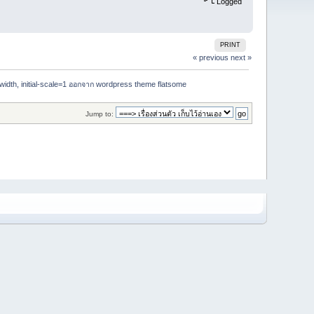
Logged
PRINT
« previous
next »
-width, initial-scale=1 ออกจาก wordpress theme flatsome
Jump to: