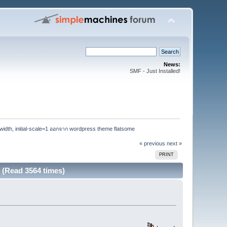
News:
SMF - Just Installed!
-width, initial-scale=1 ออกจาก wordpress theme flatsome
« previous
next »
PRINT
e (Read 3564 times)