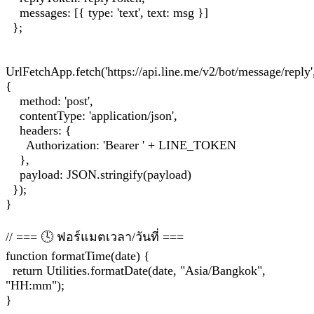
messages: [{ type: 'text', text: msg }]
};
UrlFetchApp.fetch('https://api.line.me/v2/bot/message/reply'
{
method: 'post',
contentType: 'application/json',
headers: {
Authorization: 'Bearer ' + LINE_TOKEN
},
payload: JSON.stringify(payload)
});
}
// === 🕓 ฟอร์แมตเวลา/วันที่ ===
function formatTime(date) {
return Utilities.formatDate(date, "Asia/Bangkok",
"HH:mm");
}