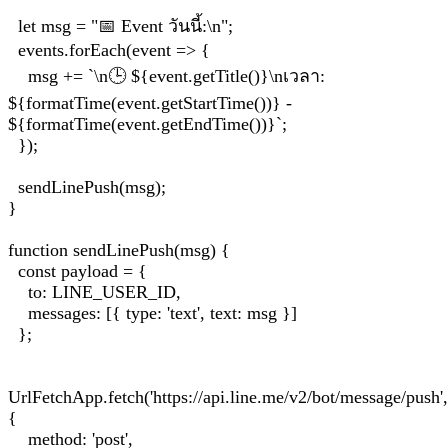
let msg = "📅 Event วันนี้:\n";
events.forEach(event => {
msg += `\n🕒 ${event.getTitle()}\nเวลา:
${formatTime(event.getStartTime())} -
${formatTime(event.getEndTime())}`;
});
sendLinePush(msg);
}
function sendLinePush(msg) {
const payload = {
to: LINE_USER_ID,
messages: [{ type: 'text', text: msg }]
};
UrlFetchApp.fetch('https://api.line.me/v2/bot/message/push',
{
method: 'post',