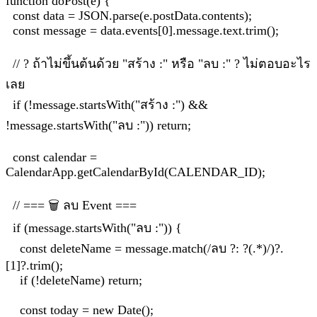
function doPost(e) {
const data = JSON.parse(e.postData.contents);
const message = data.events[0].message.text.trim();
// ? ถ้าไม่ขึ้นต้นด้วย "สร้าง :" หรือ "ลบ :" ? ไม่ตอบอะไร
เลย
if (!message.startsWith("สร้าง :") &&
!message.startsWith("ลบ :")) return;
const calendar =
CalendarApp.getCalendarById(CALENDAR_ID);
// === 🗑 ลบ Event ===
if (message.startsWith("ลบ :")) {
const deleteName = message.match(/ลบ ?: ?(.*)/)?.
[1]?.trim();
if (!deleteName) return;
const today = new Date();