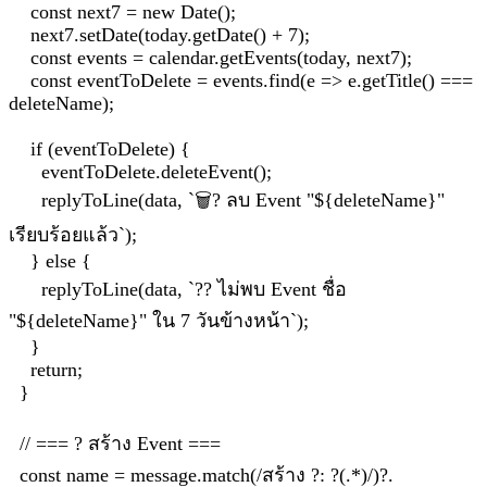
const next7 = new Date();
next7.setDate(today.getDate() + 7);
const events = calendar.getEvents(today, next7);
const eventToDelete = events.find(e => e.getTitle() ===
deleteName);
if (eventToDelete) {
eventToDelete.deleteEvent();
replyToLine(data, `🗑? ลบ Event "${deleteName}"
เรียบร้อยแล้ว`);
} else {
replyToLine(data, `?? ไม่พบ Event ชื่อ
"${deleteName}" ใน 7 วันข้างหน้า`);
}
return;
}
// === ? สร้าง Event ===
const name = message.match(/สร้าง ?: ?(.*)/)?.