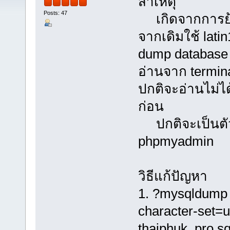
สาเหตุ
Posts: 47
เกิดจากการย้าย
จากเดิมใช้ latin
dump database จ
อ่านจาก termin
ปกติจะอ่านไม่ได
ก่อน
ปกติจะเป็นตัวย
phpmyadmin
วิธีแก้ปัญหา
1. ?mysqldump -v
character-set=u
thaiphuk_pro.s