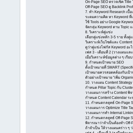
On-Page SEO ตรวจเช็ค Title T
Off-Page SEO ดู Backlink Prof
7. ทำ Keyword Research เบื้อ
ระดมความคิด หา Keyword ที่เก
ใช้ Tools อย่าง Google Keywo
จัดกลุ่ม Keyword ตาม Topic แ
8. วิเคราะห์คู่แข่ง
เลือกคู่แข่งหลัก 3-5 ราย ทั้งค
วิเคราะห์เว็บไซต์และ Content
ดูว่าคู่แข่งโฟกัส Keyword อ
เฟส 3 - เดือนที่ 2 (วางแผนและ
เมื่อวิเคราะห์ข้อมูลต่าง ๆ เรี
9. กำหนดเป้าหมาย SEO
ตั้งเป้าหมายที่ SMART (Speci
เป้าหมายควรสอดคล้องกับเป้าหมา
ตัวอย่างเป้าหมาย "เพิ่ม Organ
10. วางแผน Content Strategy
กำหนด Pillar Topic กับ Cluster
วางแผนการสร้าง Content พิจ
กำหนด Content Calendar ระบุ
11. กำหนดกลยุทธ์ On-Page 
วางแผนการ Optimize Title Ta
วางแผนการทำ Internal Linking เ
12. กำหนดกลยุทธ์ Off-Page SE
พิจารณาว่าจำเป็นต้องทำ Off-P
ถ้าจำเป็น ให้วางแผนคร่าว ๆ ว