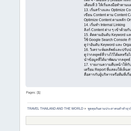
เฟส 4 - เดือนที่ 3 (ลงมือทำแ
เดือนที่ 3 ให้เริ่มลงมือทำตาม
13. เริ่มสร้างและ Optimize Co
เขียน Content ตาม Content Ca
Optimize Content ตามหลัก 
14. เริ่มทำ Internal Linking
ลิงก์ Content ต่าง ๆ เข้าด้วยก
15. ติดตามอันดับ Keyword และ
ใช้ Google Search Console ก
ดูว่าอันดับ Keyword และ Org
16. วิเคราะห์ผลลัพธ์และปรับป
ดูว่ากลยุทธ์ที่วางไว้ได้ผลหรือไ
นำข้อมูลที่ได้มาพัฒนากลยุทธ์
17. รายงานความคืบหน้าให้กับผู
เตรียม Report ที่แสดงให้เห็น
สื่อสารกับผู้บริหารหรือทีมที่เก
Pages: [
1
]
TRAVEL THAILAND AND THE WORLD
»
พูดคุยกันตามประสาคนทำทำธุรกิจ 