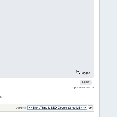
Logged
PRINT
« previous
next »
o 
Jump to: