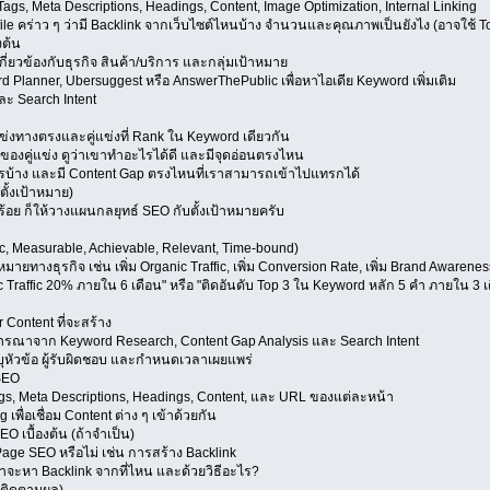
ags, Meta Descriptions, Headings, Content, Image Optimization, Internal Linking
ile คร่าว ๆ ว่ามี Backlink จากเว็บไซต์ไหนบ้าง จำนวนและคุณภาพเป็นยังไง (อาจใช้ Tool
งต้น
ี่ยวข้องกับธุรกิจ สินค้า/บริการ และกลุ่มเป้าหมาย
rd Planner, Ubersuggest หรือ AnswerThePublic เพื่อหาไอเดีย Keyword เพิ่มเติม
ละ Search Intent
ู่แข่งทางตรงและคู่แข่งที่ Rank ใน Keyword เดียวกัน
 ของคู่แข่ง ดูว่าเขาทำอะไรได้ดี และมีจุดอ่อนตรงไหน
ะไรบ้าง และมี Content Gap ตรงไหนที่เราสามารถเข้าไปแทรกได้
ตั้งเป้าหมาย)
ยบร้อย ก็ให้วางแผนกลยุทธ์ SEO กับตั้งเป้าหมายครับ
fic, Measurable, Achievable, Relevant, Time-bound)
ยทางธุรกิจ เช่น เพิ่ม Organic Traffic, เพิ่ม Conversion Rate, เพิ่ม Brand Awarenes
ic Traffic 20% ภายใน 6 เดือน" หรือ "ติดอันดับ Top 3 ใน Keyword หลัก 5 คำ ภายใน 3 เ
 Content ที่จะสร้าง
ารณาจาก Keyword Research, Content Gap Analysis และ Search Intent
หัวข้อ ผู้รับผิดชอบ และกำหนดเวลาเผยแพร่
SEO
gs, Meta Descriptions, Headings, Content, และ URL ของแต่ละหน้า
พื่อเชื่อม Content ต่าง ๆ เข้าด้วยกัน
O เบื้องต้น (ถ้าจำเป็น)
age SEO หรือไม่ เช่น การสร้าง Backlink
่าจะหา Backlink จากที่ไหน และด้วยวิธีอะไร?