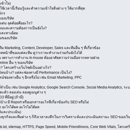
เข้าใจ)
้ใช้เวลานี้เรียนรู้และทำความเข้าใจสิ่งต่าง ๆ ให้มากที่สุด
์กร
ของบริษัท
ดเด่น จุดด้อยคืออะไร?
รรมและความต้องการเป็นยังไง?
งและทางอ้อม
มของบริษัท
 Marketing, Content, Developer, Sales และทีมอื่น ๆ ที่เกี่ยวข้อง
น้าที่ของแต่ละทีม ดูว่าเราจะทำงานร่วมกันยังไงได้
กคน เพราะการทำงาน In-house ต้องอาศัยความร่วมมือจากหลายฝ่าย
line อื่น ๆ ของบริษัท
า? โครงสร้างเว็บไซต์เป็นอย่างไร?
งไหนบ้าง? แต่ละช่องทางมี Performance เป็นไง?
่องทางอื่น ๆ อีกหรือไม่ เช่น Email Marketing, PPC
 ๆ ที่จำเป็น เช่น Google Analytics, Google Search Console, Social Media Analytics, 
ละตัว ลองเล่น ลองดูเมนูต่าง ๆ
ี่มีอยู่ (ถ้ามี)
้าง มี Report หรือเอกสารอะไรที่เกี่ยวข้องกับ SEO หรือไม่
ำมา อะไรได้ผล อะไรไม่ได้ผล
ะห์และประเมิน)
งธุรกิจและทีมต่าง ๆ ก็ถึงเวลาลงลึกในการวิเคราะห์และประเมินสถานะ SEO ของเว็บ
s.txt, sitemap, HTTPS, Page Speed, Mobile-Friendliness, Core Web Vitals, โครงสร้