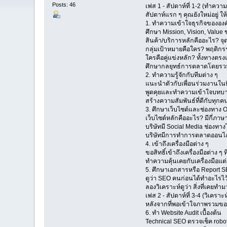
Posts: 46
เฟส 1 - สัปดาห์ที่ 1-2 (ทำความ
สัปดาห์แรก ๆ คุณยังใหม่อยู่ ให
1. ทำความเข้าใจธุรกิจขององค
ศึกษา Mission, Vision, Value 
สินค้า/บริการหลักคืออะไร? จุ
กลุ่มเป้าหมายคือใคร? พฤติก
ใครคือคู่แข่งหลัก? ทั้งทางตร
ศึกษากลยุทธ์การตลาดโดยรว
2. ทำความรู้จักกับทีมต่าง ๆ
แนะนำตัวกับเพื่อนร่วมงานในทีม
พูดคุยและทำความเข้าใจบทบาทห
สร้างความสัมพันธ์ที่ดีกับทุ
3. ศึกษาเว็บไซต์และช่องทาง On
เว็บไซต์หลักคืออะไร? มีกี่ภาษ
บริษัทมี Social Media ช่องทา
บริษัทมีการทำการตลาดออนไลน์ช
4. เข้าถึงเครื่องมือต่าง ๆ
ขอสิทธิ์เข้าถึงเครื่องมือต่าง
ทำความคุ้นเคยกับเครื่องมือแต่
5. ศึกษาเอกสารหรือ Report SEO ท
ดูว่า SEO คนก่อนได้ทำอะไรไว้บ
ลองวิเคราะห์ดูว่า สิ่งที่เคยท
เฟส 2 - สัปดาห์ที่ 3-4 (วิเครา
หลังจากที่พอเข้าใจภาพรวมขอ
6. ทำ Website Audit เบื้องต้น
Technical SEO ตรวจเช็ค robot