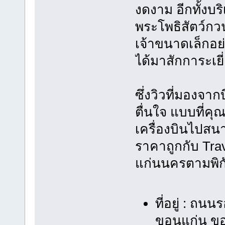
งดงาม อีกทั้งบร
พระโพธิสัตว์กวน
เจ้าขนาดเล็กอย
ได้มาสักการะเย
ซึ่งวิวที่มองจา
ตื่นใจ แบบที่ค
เครื่องบินไปสน
ราคาถูกกับ Trav
แก่นนครตามพิกั
ที่อยู่ : ถ
ขอนแก่น ข