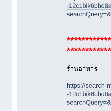
-12c1bik6bbd8a
searchQuery=&
***********
***********
ร้านอาหาร
https://search-
-12c1bik6bbd8a
searchQuery=&