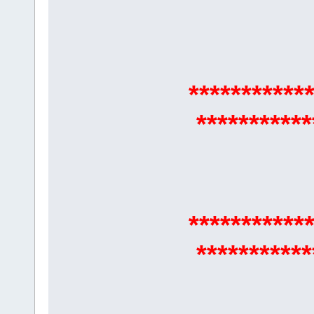
***********
***********
***********
***********