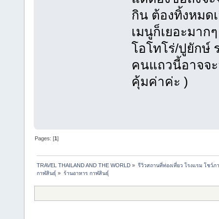
กิน ต้องทิ้งหมด
เมนูก็เยอะมากๆ ม
โอโทโร่/ปูยักษ์
คนแถวนี้อาจจะว
คุ้มค่าค่ะ )
Pages: [
1
]
TRAVEL THAILAND AND THE WORLD
»
รีวิวสถานที่ท่องเที่ยว โรงแรม โชว์ภ
กาฬสินธุ์
»
ร้านอาหาร กาฬสินธุ์