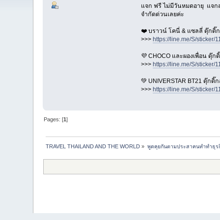
แจก ฟรี ไม่มีวันหมดอายุ แจกสต
จำกัดด่วนเลยค่ะ
❤️ บราวน์ โคนี่ & แซลลี่ ดุ๊กดิ
>>>
https://line.me/S/sticker/
💜 CHOCO และผองเพื่อน ดุ๊กดิ
>>>
https://line.me/S/sticker/
💚 UNIVERSTAR BT21 ดุ๊กดิ๊ก
>>>
https://line.me/S/sticker/
Pages: [
1
]
TRAVEL THAILAND AND THE WORLD
»
พูดคุยกันตามประสาคนทำทำธุรกิจ 