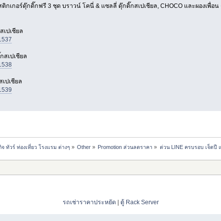
ิกเกอร์ดุ๊กดิ๊กฟรี 3 ชุด บราวน์ โคนี่ & แซลลี่ ดุ๊กดิ๊กสเปเชียล, CHOCO และผองเพื่อน
๊กสเปเชียล
11537
๊กสเปเชียล
11538
สเปเชียล
11539
ทัวร์ ท่องเที่ยว โรงแรม ต่างๆ
»
Other
»
Promotion ส่วนลดราคา
»
ด่วน LINE ครบรอบ เจ็ดปี แจ
รถเช่าราคาประหยัด
|
ตู้ Rack Server