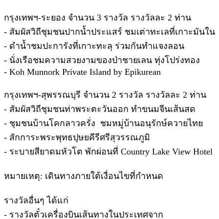
กรุงเทพฯ-ระยอง จำนวน 3 รางวัล รางวัลละ 2 ท่าน
- สัมผัสวิถีชุมชนปากน้ำประแสร์ ชมเต่าทะเลที่เกาะมันใน
- ดำน้ำชมปะการังที่เกาะทะลุ ร่วมกันทำแจงลอน
- นั่งเรือชมความสวยงามของป่าชายเลน ทุ่งโปร่งทอง
- Koh Munnork Private Island by Epikurean
กรุงเทพฯ-สุพรรณบุรี จำนวน 2 รางวัล รางวัลละ 2 ท่าน
- สัมผัสวิถีชุมชนท่าพระตะวันออก ทำขนมจีนเส้นสด
- ชุมชนบ้านโคกลาวครั่ง ชมหมู่บ้านอนุรักษ์ควายไทย
- สักการะพระพุทธปุษยคีรีศรีสุวรรณภูมิ
- ระบายสียาดมหัวโต พักผ่อนที่ Country Lake View Hotel
หมายเหตุ: เดินทางภายใต้เงื่อนไขที่กำหนด
รางวัลอื่นๆ ได้แก่
- รางวัลตั๋วเครื่องบินเส้นทางในประเทศจาก