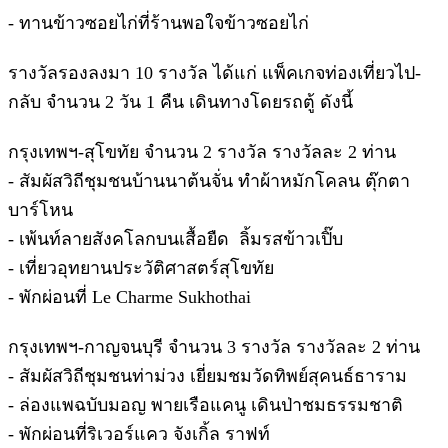
- ทานข้าวซอยไก่ที่ร้านพอใจข้าวซอยไก่
รางวัลรองลงมา 10 รางวัล ได้แก่ แพ็คเกจท่องเที่ยวไป-
กลับ จำนวน 2 วัน 1 คืน เดินทางโดยรถตู้ ดังนี้
กรุงเทพฯ-สุโขทัย จำนวน 2 รางวัล รางวัลละ 2 ท่าน
- สัมผัสวิถีชุมชนบ้านนาต้นจั่น ทำผ้าหมักโคลน ตุ๊กตา
บาร์โหน
- เพ้นท์ลายสังคโลกบนเสื้อยืด ลิ้มรสข้าวเปิ๊บ
- เที่ยวอุทยานประวัติศาสตร์สุโขทัย
- พักผ่อนที่ Le Charme Sukhothai
กรุงเทพฯ-กาญจนบุรี จำนวน 3 รางวัล รางวัลละ 2 ท่าน
- สัมผัสวิถีชุมชนท่าม่วง เยี่ยมชมวัดทิพย์สุคนธ์ธาราม
- ล่องแพฉบับมอญ พายเรือแคนู เดินป่าชมธรรมชาติ
- พักผ่อนที่ริเวอร์แคว จังเกิ้ล ราฟท์