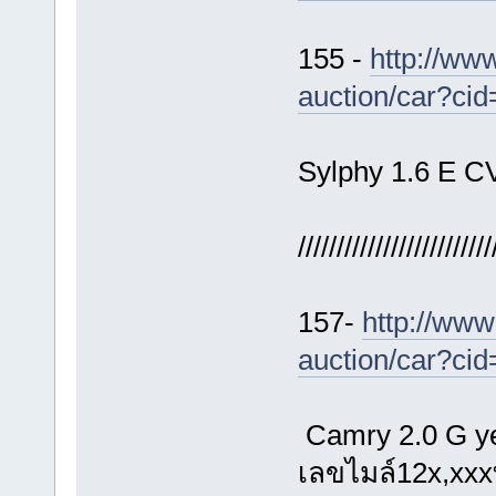
155 -
http://ww
auction/car?ci
Sylphy 1.6 E C
/////////////////////////
157-
http://www
auction/car?ci
Camry 2.0 G y
เลขไมล์12x,xx