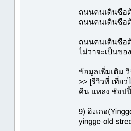
ถนนคนเดินซือต้
ถนนคนเดินซือต
ถนนคนเดินซือต้
ไม่ว่าจะเป็นขอ
ข้อมูลเพิ่มเติม 
>> [รีวิวที่ เที
คืน แหล่ง ช้อปปิ
9) อิงเกอ(Yingg
yingge-old-stre