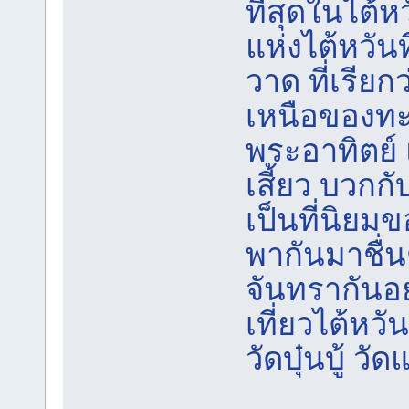
ที่สุดในไต้
แห่งไต้หวั
วาด ที่เรียก
เหนือของทะ
พระอาทิตย์ 
เสี้ยว บวกก
เป็นที่นิยมข
พากันมาชื่
จันทรากันอ
เที่ยวไต้หวั
วัดบุ๋นบู้ วัด