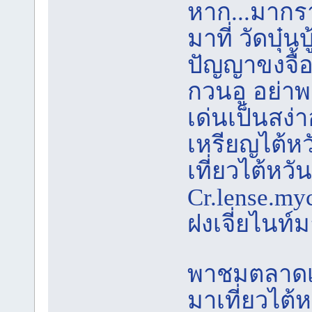
หาก...มากราบ
มาที่ วัดบุ๋นบ
ปัญญาขงจื้อ
กวนอู อย่าพ
เด่นเป็นสง่าอ
เหรียญไต้หว
เที่ยวไต้หวัน
Cr.lense.my
ฝงเจี่ยไนท์ม
พาชมตลาดเอ
มาเที่ยวไต้ห