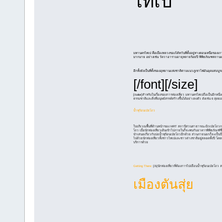
ไทเป
มหานครไทเป คือเมืองหลวงของไต้หวันที่ตั้งอยู่ทางตอนเหนือของเ
มากมาย อย่างเช่น วัดวาอารามอายุหลายร้อยปี พิพิธภัณฑสถานแห่งชาติ
อีกทั้งยังเป็นที่ตั้งของอุทยานแห่งชาติตามแนวภูเขาไฟอันอุดมส
[/font][/size]
[/color]
สำหรับในเรื่องของการท่องเที่ยว มหานครไทเปถือเป็นอีกหนึ่ง
ธรรมชาติและสิ่งที่มนุษย์สรรค์สร้างขึ้นได้อย่างลงตัว ดังเช่น 6 สุ
น้ำพุร้อนเป่ยโถว
ในบริเวณพื้นที่ด้านหน้าของ MRT สถานีสวนสาธารณะนิวเป่ยโถวกลางกร
โถว เมื่อนักท่องเที่ยวเดินเข้าไปภายในก็จะพบกับอาคารพิพิธภัณฑ์ซ
นำเสนอเกี่ยวกับบ่อน้ำพุร้อนเป่ยโถวอีกด้วย ส่วนภายนอกก็จะเป็นบึ
ไปด้วยนักท่องเที่ยวทั้งชาวไทเปและชาวต่างชาติอยู่ตลอดทั้งปี โดยเ
บริการด้วย
Getting There:
[/b]นักท่องเที่ยวที่ต้องการไปเยือนน้ำพุร้อนเป่ยโถว
เมืองตันสุ่ย