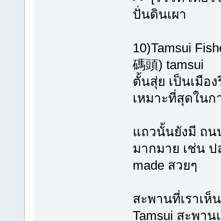
ปั่นดินเผา
10)Tamsui Fish
碼頭) tamsui
ตั้นสุ่ย เป็นเม
เหมาะที่สุดในก
แถวนั้นยังมี ถ
มากมาย เช่น ป
made สวยๆ
สะพานที่เราเห็
Tamsui สะพานแ