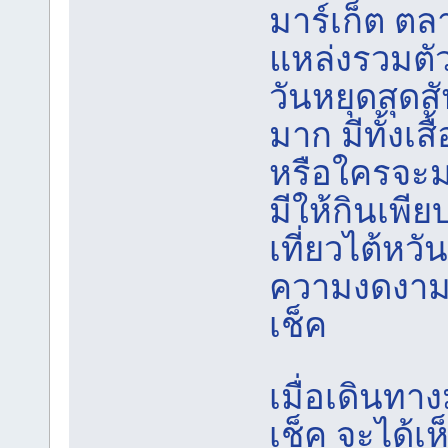
มาร์เก็ต ตล
แหล่งรวมตัว
วันหยุดสุดส
มาก มีทั้งเส
หรือใครจะมา
มีให้กินเพีย
เที่ยวไต้หวั
ความงดงาม
เช็ค
เมื่อเดินทา
เช็ค จะได้