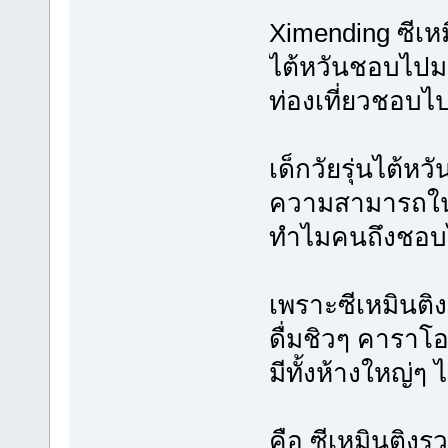
Ximending ซีเห
ไต้หวันชอบไปมาก
ท่องเที่ยวชอบไป
เด็กวัยรุ่นไต้หว
ความสามารถในด
ทำไมคนถึงชอบไ
เพราะซีเหมินติง
ดื่มชิวๆ คารา
มีทั้งห้างใหญ่ๆ 
คือ ซีเหมินติงร