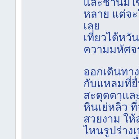
และชานมไข่
หลาย แต่จะให
เลย
เที่ยวไต้หวั
ความมหัศจรร
ออกเดินทาง
กับแหลมที่ย
สะดุดตาและ
หินเย่หลิ่ว
สวยงาม ให้
ไหนรูปร่างเ