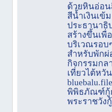
ด้วยหินอ่อน
สีน้ำเงินเข้ม
ประธานาธิบด
สร้างขึ้นเพื
บริเวณรอบๆ
สำหรับพักผ
กิจกรรมกลาง
เที่ยวไต้หวั
bluebalu.fi
พิพิธภัณฑ์ก
พระราชวังกู