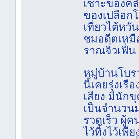
เซาะของคลื
ของเปลือก
เที่ยวไต้หว
ชมอดีตเหมือง
ราณจิ่วเฟิ่น
หมู่บ้านโบรา
นี้เคยรุ่งเร
เสียง มีนักข
เป็นจำนวนม
รวดเร็ว ผู้
ไว้ทิ้งไว้เพ