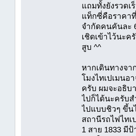
แถมทั้งยังรวดเร
แท็กซี่คือราคาที
จำกัดคนคันละ 6
เชิดเข้าไว้นะคร
สูบ ^^
หากเดินทางจากไ
โมงไทเปเมนอา
ครับ ผมจะอธิบา
ไปก็ได้นะครับส
ไปแบบชิวๆ ขึ้นได
สถานีรถไฟไทเป ซ
1 สาย 1833 มีป