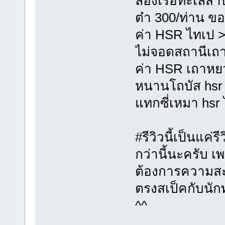
ล่องเรือทะเลสาบไ
ต๋า 300/ท่าน ขอ
ค่า HSR ไทเป 
ไม่จอดสถานีเถาห
ค่า HSR เถาห
หนานโถบัส hs
แทกซี่เหมา hs
#รีวิวนี้เป็นแค
กว่านี้นะครับ 
ต้องการความสะด
ตรงสเป็คกับนัก
^^