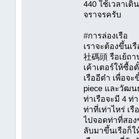
440 ใช้เวลาเดิน
จราจรครับ
#การล่องเรือ
เราจะต้องขึ้นเร
社碼頭 รือเย้ถานส
เค้าเตอร์ให้ซื้อต
เรืออีต๋า เพื่อ
piece และวัฒน
ท่าเรือจะมี 4 ท่
ท่าที่เท่าไหร่ เร
ไปจอดท่าที่สอง
ลับมาขึ้นเรือก็ใ