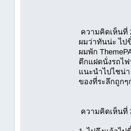
ความคิดเห็นที
ผมว่าทันน่ะ ไปขึ
ผมพัก ThemePAr
ตึกแฝดนั่งรถไฟ
แนะนำไปไชน่า ท
ของที่ระลึกถูกๆ
ความคิดเห็นที