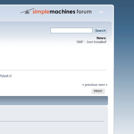
News:
SMF - Just Installed!
ิษัททัวร์ 
« previous
next »
PRINT