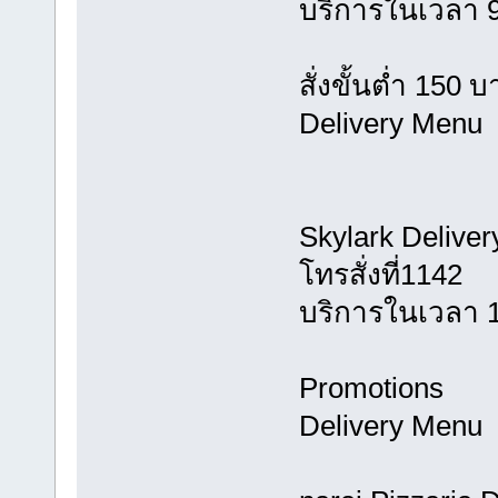
บริการในเวลา 9
สั่งขั้นต่ำ 150 
Delivery Menu
Skylark Deliver
โทรสั่งที่1142
บริการในเวลา 1
Promotions
Delivery Menu