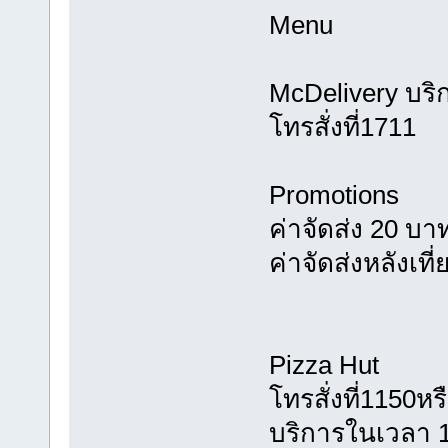
Menu
McDelivery บริก
โทรสั่งที่1711
Promotions
ค่าจัดส่ง 20 บา
ค่าจัดส่งหลังเที
Pizza Hut
โทรสั่งที่1150หร
บริการในเวลา 1