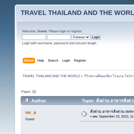
TRAVEL THAILAND AND THE WOR
Welcome,
Guest
. Please
login
or
register
.
Login with username, password and session length
Home
Help
Search
Login
Register
TRAVEL THAILAND AND THE WORLD
»
รีวิวสถานที่ท่องเที่ยว โรงแรม โชว์ภ
Pages: [
1
]
Author
Topic: สั่งด่วน อาหารสั่งด
สั่งด่วน อาหารสั่งด่วน deli
mr_a
«
on:
September 23, 2010, 11
Guest