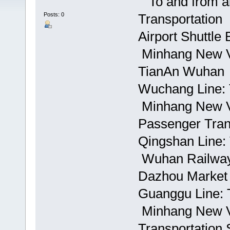
To and from ai
Posts: 0
Transportatio
Airport Shuttle
 Minhang New Vi
TianAn Wuhan
Wuchang Line: 
 Minhang New Vi
Passenger Tran
Qingshan Line: 
 Wuhan Railway
Dazhou Marke
Guanggu Line: T
 Minhang New V
Transportation S