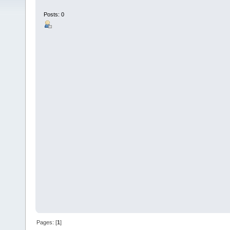
Posts: 0
Pages: [
1
]