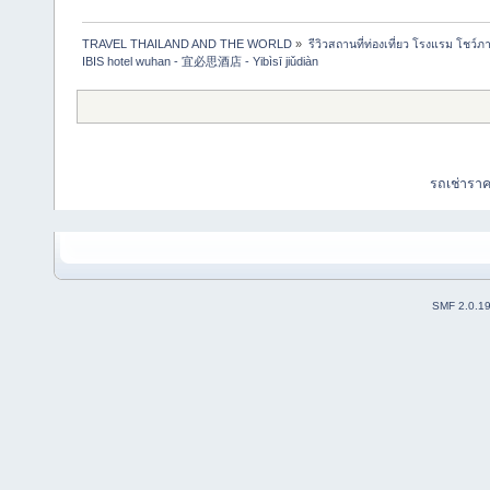
TRAVEL THAILAND AND THE WORLD
»
รีวิวสถานที่ท่องเที่ยว โรงแรม โชว์ภ
IBIS hotel wuhan - 宜必思酒店 - Yibìsī jiǔdiàn  
รถเช่ารา
SMF 2.0.1