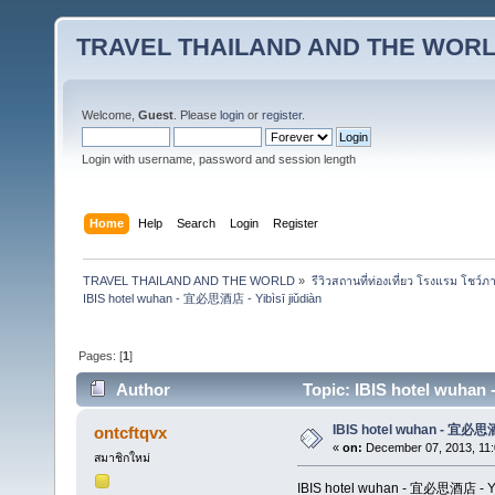
TRAVEL THAILAND AND THE WOR
Welcome,
Guest
. Please
login
or
register
.
Login with username, password and session length
Home
Help
Search
Login
Register
TRAVEL THAILAND AND THE WORLD
»
รีวิวสถานที่ท่องเที่ยว โรงแรม โชว์ภ
IBIS hotel wuhan - 宜必思酒店 - Yibìsī jiǔdiàn  
Pages: [
1
]
Author
Topic: IBIS hotel wuhan
IBIS hotel wuhan - 宜必思酒店
ontcftqvx
«
on:
December 07, 2013, 11:
สมาชิกใหม่
IBIS hotel wuhan - 宜必思酒店 - Yib