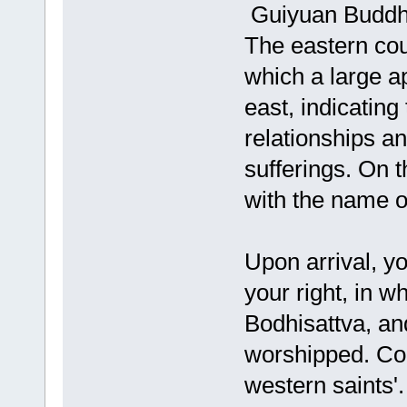
Guiyuan Buddhi
The eastern cour
which a large a
east, indicating
relationships a
sufferings. On th
with the name of
Upon arrival, y
your right, in 
Bodhisattva, an
worshipped. Coll
western saints