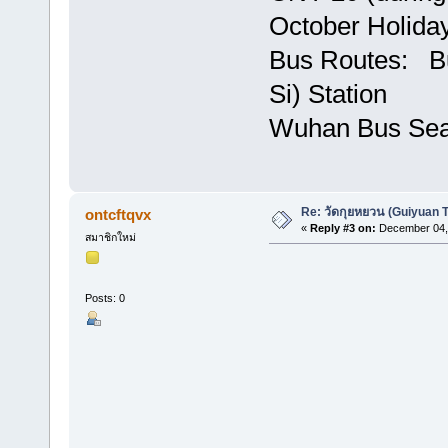
October Holida
Bus Routes: Bu
Si) Station
Wuhan Bus Sea
Re: วัดกุยหยวน (Guiyuan 
ontcftqvx
«
Reply #3 on:
December 04, 
สมาชิกใหม่
Posts: 0