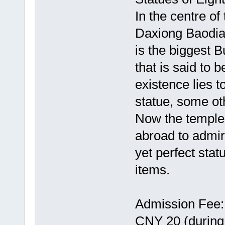
In the centre of
Daxiong Baodian
is the biggest B
that is said to 
existence lies t
statue, some ot
Now the temple
abroad to admire
yet perfect stat
items.
Admission Fee
CNY 20 (during 