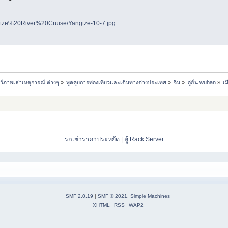
angtze%20River%20Cruise/Yangtze-10-7.jpg
ชว์ภาพเล่าเหตุการณ์ ต่างๆ
»
พูดคุยการท่องเที่ยวและเดินทางต่างประเทศ
»
จีน
»
อู่ฮั่น wuhan
»
เม
รถเช่าราคาประหยัด
|
ตู้ Rack Server
SMF 2.0.19
|
SMF © 2021
,
Simple Machines
XHTML
RSS
WAP2