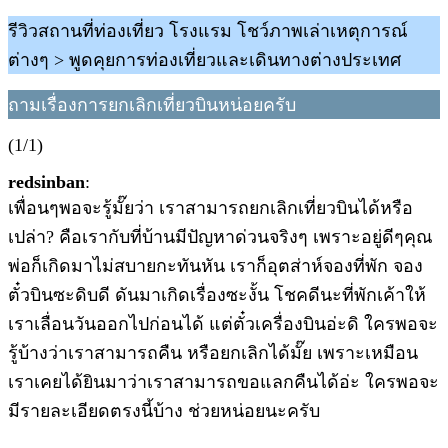
รีวิวสถานที่ท่องเที่ยว โรงแรม โชว์ภาพเล่าเหตุการณ์
ต่างๆ > พูดคุยการท่องเที่ยวและเดินทางต่างประเทศ
ถามเรื่องการยกเลิกเที่ยวบินหน่อยครับ
(1/1)
redsinban
:
เพื่อนๆพอจะรู้มั๊ยว่า เราสามารถยกเลิกเที่ยวบินได้หรือ
เปล่า? คือเรากับที่บ้านมีปัญหาด่วนจริงๆ เพราะอยู่ดีๆคุณ
พ่อก็เกิดมาไม่สบายกะทันหัน เราก็อุตส่าห์จองที่พัก จอง
ตั๋วบินซะดิบดี ดันมาเกิดเรื่องซะงั้น โชคดีนะที่พักเค้าให้
เราเลื่อนวันออกไปก่อนได้ แต่ตั๋วเครื่องบินอ่ะดิ ใครพอจะ
รู้บ้างว่าเราสามารถคืน หรือยกเลิกได้มั๊ย เพราะเหมือน
เราเคยได้ยินมาว่าเราสามารถขอแลกคืนได้อ่ะ ใครพอจะ
มีรายละเอียดตรงนี้บ้าง ช่วยหน่อยนะครับ