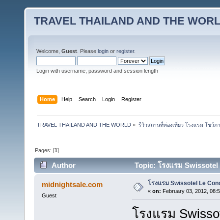
TRAVEL THAILAND AND THE WOR
Welcome,
Guest
. Please
login
or
register
.
Login with username, password and session length
Home
Help
Search
Login
Register
TRAVEL THAILAND AND THE WORLD
»
รีวิวสถานที่ท่องเที่ยว โรงแรม โชว์ภ
Pages: [
1
]
Author
Topic: โรงแรม Swissotel
โรงแรม Swissotel Le Co
midnightsale.com
«
on:
February 03, 2012, 08:
Guest
โรงแรม Swissote