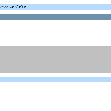
okkaido ฮอกไกโด