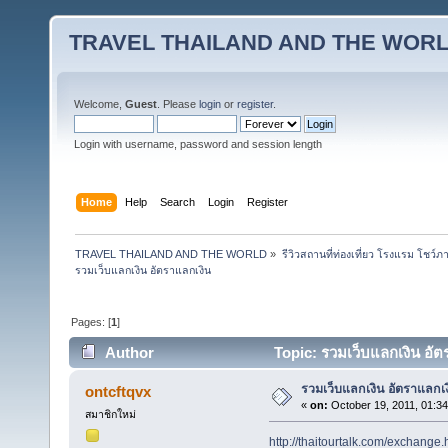
TRAVEL THAILAND AND THE WOR
Welcome,
Guest
. Please
login
or
register
.
Login with username, password and session length
Home
Help
Search
Login
Register
TRAVEL THAILAND AND THE WORLD
»
รีวิวสถานที่ท่องเที่ยว โรงแรม โชว์ภ
รวมเว็บแลกเงิน อัตราแลกเงิน
Pages: [
1
]
Author
Topic: รวมเว็บแลกเงิน อั
รวมเว็บแลกเงิน อัตราแลกเ
ontcftqvx
«
on:
October 19, 2011, 01:3
สมาชิกใหม่
http://thaitourtalk.com/exchange.